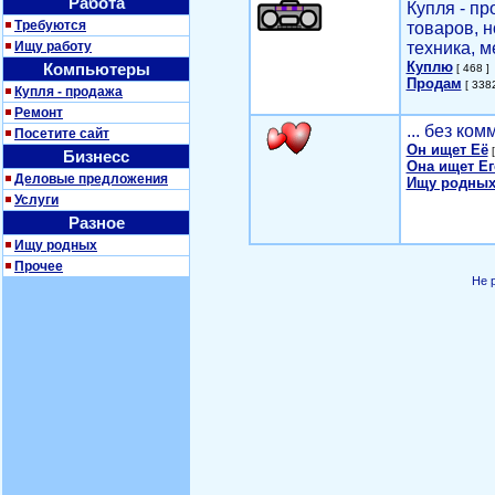
Работа
Купля - п
Требуются
товаров, 
Ищу работу
техника, м
Куплю
Компьютеры
[ 468 ]
Продам
[ 3382
Купля - продажа
Ремонт
... без ко
Посетите сайт
Он ищет Её
[
Бизнесс
Она ищет Ег
Деловые предложения
Ищу родных
Услуги
Разное
Ищу родных
Прочее
Не 