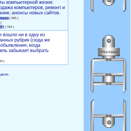
ты компьютерной жизни:
родажа компьютеров, ремонт и
ние, анонсы новых сайтов.
одажа
[ 585 ]
]
йт
[ 784 ]
е вошло ни в одну из
анных рубрик (сюда же
объявления, когда
ель забывает выбрать
4 ]
еделю.