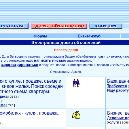
а
Форум
Бизнес-клуб
Электронная доска объявлений
Новости доски
. Если Вы вошли с паролем, то под каждым Вашим объяблением появится иконка, наж
написать письмо
ля этого желающим надо
администратору.
зарегистрироваться
о
и получить пароль. Регистрация очень простая и займет у В
С уважением, Админ.
я о купле, продаже, съеме и
База данн
х видов жилья. Поиск соседей
Требуются
[
Ищу работу
стного съема квартиры.
дажа
[ 3343 ]
 ]
еме
[ 773 ]
омобилях - купля, продажа,
Бизнес: д
Деловые п
Услуги
[ 1066
 ]