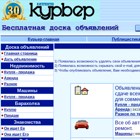
Курьер-главная
Публицистик
Доска объявлений
Главная страница
Дать объявление
1) Появилась возможность удалять свои объявления
Недвижимость
2) Появилась возможность скрывать свой е-mail, д
3) Чтобы опубликовать объявление, Вам необходим
Купля - продажа
Аренда
Разное
Объявлени
Машины
сдаче все
Купля - продажа
для совме
Барахолка
Купля - про
Аренда
Куплю
[ 3413
Разное по т
Продам
Знакомства
Все об авт
ремонт.
Он ищет Ее
Машины
Она ищет Его
[ 698