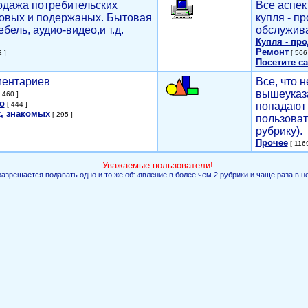
родажа потребительских
Все аспек
новых и подержаных. Бытовая
купля - п
ебель, аудио-видео,и т.д.
обслужива
Купля - пр
Ремонт
 ]
[ 566 
Посетите са
мментариев
Все, что н
вышеуказ
 460 ]
о
[ 444 ]
попадают 
, знакомых
[ 295 ]
пользоват
рубрику).
Прочее
[ 1169
Уважаемые пользователи!
разрешается подавать одно и то же объявление в более чем 2 рубрики и чаще раза в н