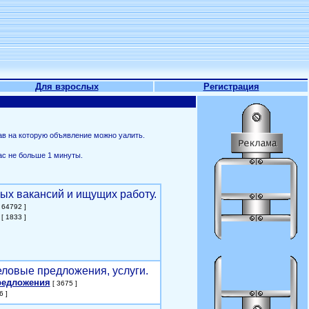
Для взрослых
Регистрация
ав на которую объявление можно уалить.
ас не больше 1 минуты.
ых вакансий и ищущих работу.
 64792 ]
[ 1833 ]
еловые предложения, услуги.
редложения
[ 3675 ]
6 ]