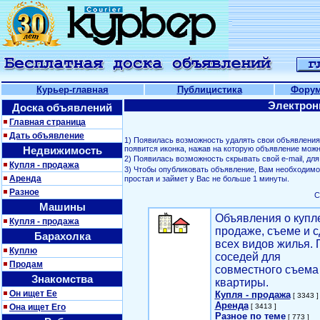
Курьер-главная
Публицистика
Фору
Электрон
Доска объявлений
Главная страница
Дать объявление
1) Появилась возможность удалять свои объявлени
Недвижимость
появится иконка, нажав на которую объявление можн
2) Появилась возможность скрывать свой е-mail, д
Купля - продажа
3) Чтобы опубликовать объявление, Вам необходим
Аренда
простая и займет у Вас не больше 1 минуты.
Разное
С
Машины
Объявления о купл
Купля - продажа
продаже, съеме и с
Барахолка
всех видов жилья. 
Куплю
соседей для
Продам
совместного съема
Знакомства
квартиры.
Он ищет Ее
Купля - продажа
[ 3343 ]
Аренда
Она ищет Его
[ 3413 ]
Разное по теме
[ 773 ]