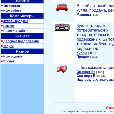
Работа
Все об автомобилях
Требуются
купля, продажа, ре
Ищу работу
Машины
[ 698 ]
Компьютеры
Купля - продажа
Купля - продажа
Ремонт
потребительских
Посетите сайт
товаров, новых и
Бизнесс
подержаных. Быто
Деловые предложения
техника, мебель, ау
Услуги
видео,и т.д.
Разное
Куплю
[ 468 ]
Ищу родных
Продам
[ 3382 ]
Прочее
... без комментарие
Он ищет Её
[ 460 ]
Она ищет Его
[ 444 ]
Ищу родных, знакомы
Уваж
Не разрешается подавать одно и то же