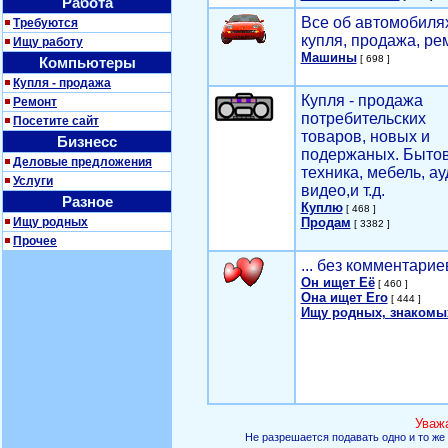
Работа
Все об автомобилях
Требуются
купля, продажа, ре
Ищу работу
Машины
[ 698 ]
Компьютеры
Купля - продажа
Купля - продажа
Ремонт
потребительских
Посетите сайт
товаров, новых и
Бизнесс
подержаных. Быто
Деловые предложения
техника, мебель, ау
Услуги
видео,и т.д.
Разное
Куплю
[ 468 ]
Ищу родных
Продам
[ 3382 ]
Прочее
... без комментарие
Он ищет Её
[ 460 ]
Она ищет Его
[ 444 ]
Ищу родных, знакомы
Уваж
Не разрешается подавать одно и то же