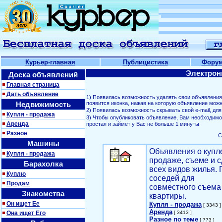
Курьер-главная
Публицистика
Фору
Электрон
Доска объявлений
Главная страница
Дать объявление
1) Появилась возможность удалять свои объявлени
Недвижимость
появится иконка, нажав на которую объявление можн
2) Появилась возможность скрывать свой е-mail, д
Купля - продажа
3) Чтобы опубликовать объявление, Вам необходим
Аренда
простая и займет у Вас не больше 1 минуты.
Разное
С
Машины
Объявления о купл
Купля - продажа
продаже, съеме и с
Барахолка
всех видов жилья. 
Куплю
соседей для
Продам
совместного съема
Знакомства
квартиры.
Он ищет Ее
Купля - продажа
[ 3343 ]
Аренда
Она ищет Его
[ 3413 ]
Разное по теме
[ 773 ]