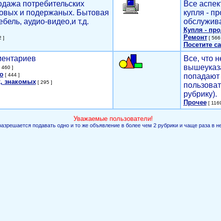
родажа потребительских
Все аспек
новых и подержаных. Бытовая
купля - п
ебель, аудио-видео,и т.д.
обслужива
Купля - пр
Ремонт
 ]
[ 566 
Посетите са
мментариев
Все, что н
вышеуказ
 460 ]
о
[ 444 ]
попадают 
, знакомых
[ 295 ]
пользоват
рубрику).
Прочее
[ 1169
Уважаемые пользователи!
разрешается подавать одно и то же объявление в более чем 2 рубрики и чаще раза в н