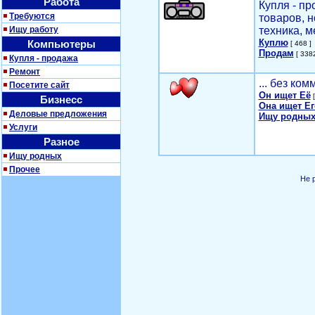
Работа
Купля - п
Требуются
товаров, 
Ищу работу
техника, м
Куплю
Компьютеры
[ 468 ]
Продам
[ 3382
Купля - продажа
Ремонт
... без ко
Посетите сайт
Он ищет Её
[
Бизнесс
Она ищет Ег
Деловые предложения
Ищу родных
Услуги
Разное
Ищу родных
Прочее
Не 