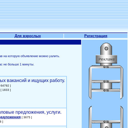
Для взрослых
Регистрация
ав на которую объявление можно уалить.
ас не больше 1 минуты.
ых вакансий и ищущих работу.
 64792 ]
[ 1833 ]
еловые предложения, услуги.
редложения
[ 3675 ]
6 ]