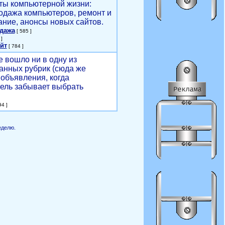
ты компьютерной жизни:
родажа компьютеров, ремонт и
ние, анонсы новых сайтов.
одажа
[ 585 ]
]
йт
[ 784 ]
е вошло ни в одну из
анных рубрик (сюда же
объявления, когда
ель забывает выбрать
4 ]
еделю.