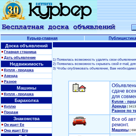
Курьер-главная
Публицистик
Доска объявлений
Главная страница
Дать объявление
1) Появилась возможность удалять свои объявления
Недвижимость
2) Появилась возможность скрывать свой е-mail, д
3) Чтобы опубликовать объявление, Вам необходим
Купля - продажа
Аренда
Разное
Объявлени
Машины
сдаче все
Купля - продажа
для совме
Барахолка
Купля - про
Аренда
Куплю
[ 3413
Разное по т
Продам
Знакомства
Все об авт
ремонт.
Он ищет Ее
Машины
Она ищет Его
[ 698