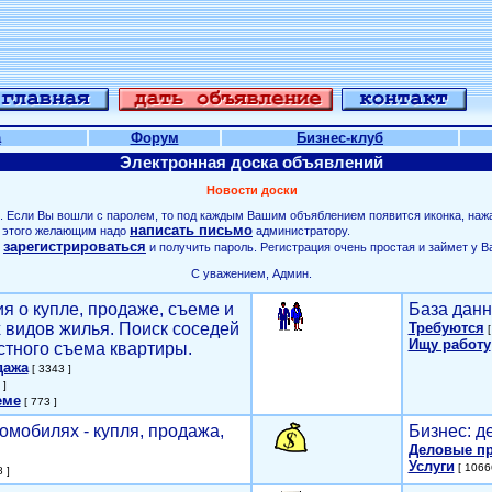
а
Форум
Бизнес-клуб
Электронная доска объявлений
Новости доски
. Если Вы вошли с паролем, то под каждым Вашим объяблением появится иконка, наж
написать письмо
ля этого желающим надо
администратору.
зарегистрироваться
о
и получить пароль. Регистрация очень простая и займет у В
С уважением, Админ.
я о купле, продаже, съеме и
База данн
х видов жилья. Поиск соседей
Требуются
[
Ищу работу
стного съема квартиры.
дажа
[ 3343 ]
 ]
еме
[ 773 ]
омобилях - купля, продажа,
Бизнес: д
Деловые п
Услуги
[ 1066
 ]