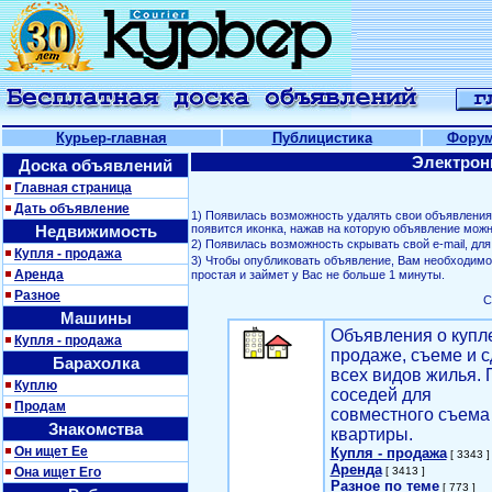
Курьер-главная
Публицистика
Фору
Электрон
Доска объявлений
Главная страница
Дать объявление
1) Появилась возможность удалять свои объявлени
Недвижимость
появится иконка, нажав на которую объявление можн
2) Появилась возможность скрывать свой е-mail, д
Купля - продажа
3) Чтобы опубликовать объявление, Вам необходим
Аренда
простая и займет у Вас не больше 1 минуты.
Разное
С
Машины
Объявления о купл
Купля - продажа
продаже, съеме и с
Барахолка
всех видов жилья. 
Куплю
соседей для
Продам
совместного съема
Знакомства
квартиры.
Он ищет Ее
Купля - продажа
[ 3343 ]
Аренда
Она ищет Его
[ 3413 ]
Разное по теме
[ 773 ]