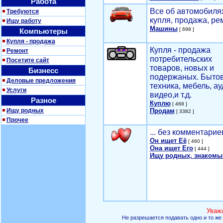
Работа
Все об автомобилях
Требуются
купля, продажа, ре
Ищу работу
Машины
[ 698 ]
Компьютеры
Купля - продажа
Купля - продажа
Ремонт
потребительских
Посетите сайт
товаров, новых и
Бизнесс
подержаных. Быто
Деловые предложения
техника, мебель, ау
Услуги
видео,и т.д.
Разное
Куплю
[ 468 ]
Ищу родных
Продам
[ 3382 ]
Прочее
... без комментарие
Он ищет Её
[ 460 ]
Она ищет Его
[ 444 ]
Ищу родных, знакомы
Уваж
Не разрешается подавать одно и то же