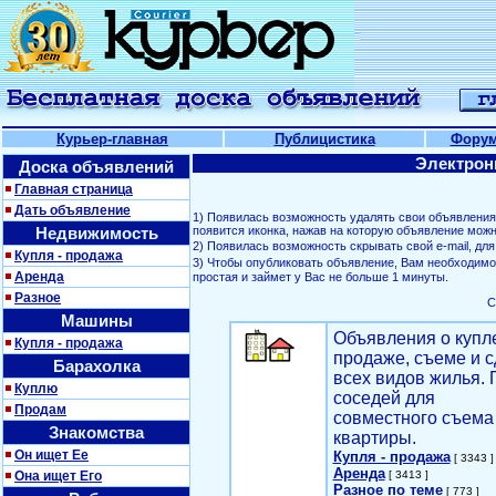
Курьер-главная
Публицистика
Фору
Электрон
Доска объявлений
Главная страница
Дать объявление
1) Появилась возможность удалять свои объявлени
Недвижимость
появится иконка, нажав на которую объявление можн
2) Появилась возможность скрывать свой е-mail, д
Купля - продажа
3) Чтобы опубликовать объявление, Вам необходим
Аренда
простая и займет у Вас не больше 1 минуты.
Разное
С
Машины
Объявления о купл
Купля - продажа
продаже, съеме и с
Барахолка
всех видов жилья. 
Куплю
соседей для
Продам
совместного съема
Знакомства
квартиры.
Он ищет Ее
Купля - продажа
[ 3343 ]
Аренда
Она ищет Его
[ 3413 ]
Разное по теме
[ 773 ]