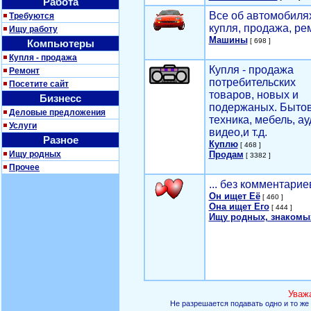
Работа
Все об автомобилях
Требуются
купля, продажа, ре
Ищу работу
Машины
[ 698 ]
Компьютеры
Купля - продажа
Купля - продажа
Ремонт
потребительских
Посетите сайт
товаров, новых и
Бизнесс
подержаных. Быто
Деловые предложения
техника, мебель, ау
Услуги
видео,и т.д.
Разное
Куплю
[ 468 ]
Ищу родных
Продам
[ 3382 ]
Прочее
... без комментарие
Он ищет Её
[ 460 ]
Она ищет Его
[ 444 ]
Ищу родных, знакомы
Уваж
Не разрешается подавать одно и то же