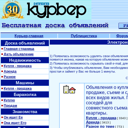
Курьер-главная
Публицистика
Фору
Электрон
Доска объявлений
Главная страница
Дать объявление
1) Появилась возможность удалять свои объявлени
Недвижимость
появится иконка, нажав на которую объявление можн
2) Появилась возможность скрывать свой е-mail, д
Купля - продажа
3) Чтобы опубликовать объявление, Вам необходим
Аренда
простая и займет у Вас не больше 1 минуты.
Разное
С
Машины
Объявления о купл
Купля - продажа
продаже, съеме и с
Барахолка
всех видов жилья. 
Куплю
соседей для
Продам
совместного съема
Знакомства
квартиры.
Он ищет Ее
Купля - продажа
[ 3343 ]
Аренда
Она ищет Его
[ 3413 ]
Разное по теме
[ 773 ]