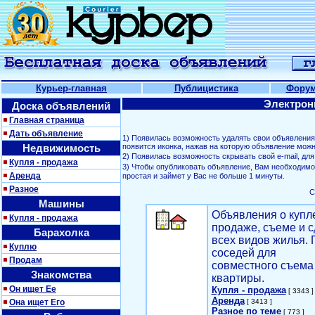
Курьер-главная
Публицистика
Фору
Электрон
Доска объявлений
Главная страница
Дать объявление
1) Появилась возможность удалять свои объявлени
Недвижимость
появится иконка, нажав на которую объявление можн
2) Появилась возможность скрывать свой е-mail, д
Купля - продажа
3) Чтобы опубликовать объявление, Вам необходим
Аренда
простая и займет у Вас не больше 1 минуты.
Разное
С
Машины
Объявления о купл
Купля - продажа
продаже, съеме и с
Барахолка
всех видов жилья. 
Куплю
соседей для
Продам
совместного съема
Знакомства
квартиры.
Он ищет Ее
Купля - продажа
[ 3343 ]
Аренда
Она ищет Его
[ 3413 ]
Разное по теме
[ 773 ]