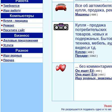
Работа
Все об автомобилях
Требуются
купля, продажа, ре
Ищу работу
Машины
[ 698 ]
Компьютеры
Купля - продажа
Купля - продажа
Ремонт
потребительских
Посетите сайт
товаров, новых и
Бизнесс
подержаных. Быто
Деловые предложения
техника, мебель, ау
Услуги
видео,и т.д.
Разное
Куплю
[ 468 ]
Ищу родных
Продам
[ 3382 ]
Прочее
... без комментарие
Он ищет Её
[ 460 ]
Она ищет Его
[ 444 ]
Ищу родных, знакомы
Уваж
Не разрешается подавать одно и то же