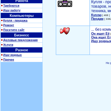
Работа
Купля - п
Требуются
товаров, 
Ищу работу
техника, м
Куплю
Компьютеры
[ 468 ]
Продам
[ 3382
Купля - продажа
Ремонт
... без ко
Посетите сайт
Он ищет Её
[
Бизнесс
Она ищет Ег
Деловые предложения
Ищу родных
Услуги
Разное
Ищу родных
Прочее
Не 