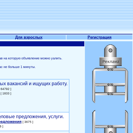
Для взрослых
Регистрация
ав на которую объявление можно уалить.
ас не больше 1 минуты.
ых вакансий и ищущих работу.
 64792 ]
[ 1833 ]
еловые предложения, услуги.
редложения
[ 3675 ]
6 ]