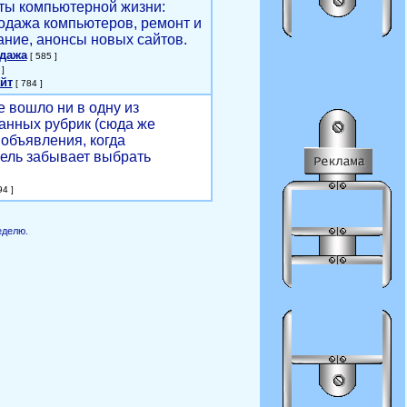
ты компьютерной жизни:
родажа компьютеров, ремонт и
ние, анонсы новых сайтов.
одажа
[ 585 ]
]
йт
[ 784 ]
е вошло ни в одну из
анных рубрик (сюда же
объявления, когда
ель забывает выбрать
4 ]
еделю.