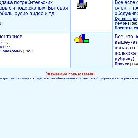
родажа потребительских
Все аспек
новых и подержаных. Бытовая
купля - п
ебель, аудио-видео,и т.д.
обслужива
Купля - пр
Ремонт
 ]
[ 566 
Посетите са
мментариев
Все, что н
вышеуказ
 460 ]
о
[ 444 ]
попадают 
, знакомых
[ 295 ]
пользоват
рубрику).
Прочее
[ 1169
Уважаемые пользователи!
разрешается подавать одно и то же объявление в более чем 2 рубрики и чаще раза в н