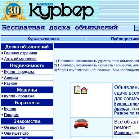
Курьер-главная
Публицистик
Доска объявлений
Главная страница
Дать объявление
1) Появилась возможность удалять свои объявления
Недвижимость
2) Появилась возможность скрывать свой е-mail, д
3) Чтобы опубликовать объявление, Вам необходим
Купля - продажа
Аренда
Разное
Объявлени
Машины
сдаче все
Купля - продажа
для совме
Барахолка
Купля - про
Аренда
Куплю
[ 3413
Разное по т
Продам
Знакомства
Все об авт
ремонт.
Он ищет Ее
Машины
Она ищет Его
[ 698