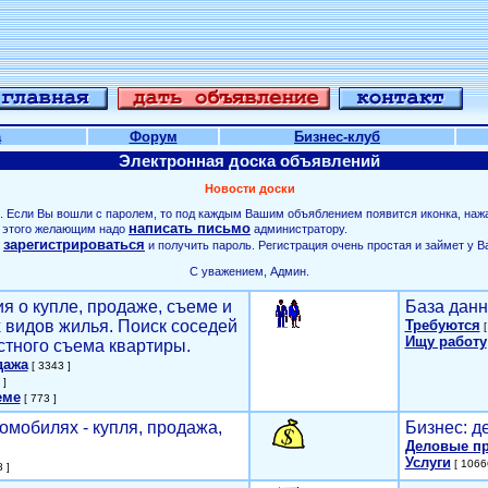
а
Форум
Бизнес-клуб
Электронная доска объявлений
Новости доски
. Если Вы вошли с паролем, то под каждым Вашим объяблением появится иконка, наж
написать письмо
ля этого желающим надо
администратору.
зарегистрироваться
о
и получить пароль. Регистрация очень простая и займет у В
С уважением, Админ.
я о купле, продаже, съеме и
База данн
х видов жилья. Поиск соседей
Требуются
[
Ищу работу
стного съема квартиры.
дажа
[ 3343 ]
 ]
еме
[ 773 ]
омобилях - купля, продажа,
Бизнес: д
Деловые п
Услуги
[ 1066
 ]