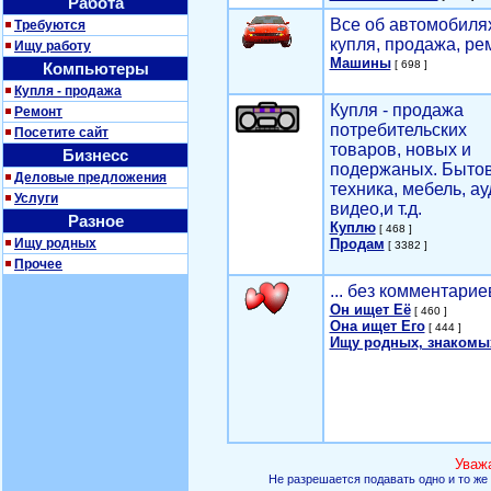
Работа
Все об автомобилях
Требуются
купля, продажа, ре
Ищу работу
Машины
[ 698 ]
Компьютеры
Купля - продажа
Купля - продажа
Ремонт
потребительских
Посетите сайт
товаров, новых и
Бизнесс
подержаных. Быто
Деловые предложения
техника, мебель, ау
Услуги
видео,и т.д.
Разное
Куплю
[ 468 ]
Ищу родных
Продам
[ 3382 ]
Прочее
... без комментарие
Он ищет Её
[ 460 ]
Она ищет Его
[ 444 ]
Ищу родных, знакомы
Уваж
Не разрешается подавать одно и то же