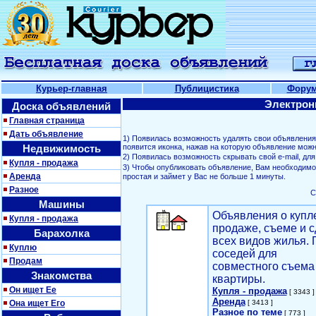
Курьер-главная
Публицистика
Фору
Электрон
Доска объявлений
Главная страница
Дать объявление
1) Появилась возможность удалять свои объявлени
Недвижимость
появится иконка, нажав на которую объявление можн
2) Появилась возможность скрывать свой е-mail, д
Купля - продажа
3) Чтобы опубликовать объявление, Вам необходим
Аренда
простая и займет у Вас не больше 1 минуты.
Разное
С
Машины
Объявления о купл
Купля - продажа
продаже, съеме и с
Барахолка
всех видов жилья. 
Куплю
соседей для
Продам
совместного съема
Знакомства
квартиры.
Он ищет Ее
Купля - продажа
[ 3343 ]
Аренда
Она ищет Его
[ 3413 ]
Разное по теме
[ 773 ]