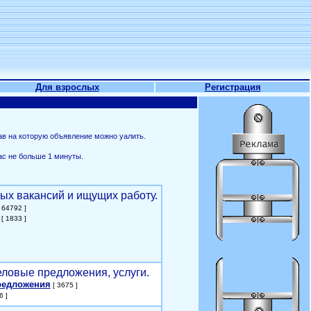
Для взрослых
Регистрация
ав на которую объявление можно уалить.
ас не больше 1 минуты.
ых вакансий и ищущих работу.
 64792 ]
[ 1833 ]
еловые предложения, услуги.
редложения
[ 3675 ]
6 ]