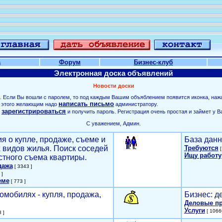
а
Форум
Бизнес-клуб
Электронная доска объявлений
Новости доски
. Если Вы вошли с паролем, то под каждым Вашим объяблением появится иконка, наж
написать письмо
ля этого желающим надо
администратору.
зарегистрироваться
о
и получить пароль. Регистрация очень простая и займет у В
С уважением, Админ.
я о купле, продаже, съеме и
База данн
х видов жилья. Поиск соседей
Требуются
[
Ищу работу
стного съема квартиры.
дажа
[ 3343 ]
 ]
еме
[ 773 ]
омобилях - купля, продажа,
Бизнес: д
Деловые п
Услуги
[ 1066
 ]