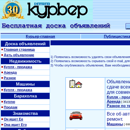
Курьер-главная
Публицистик
Доска объявлений
Главная страница
Дать объявление
1) Появилась возможность удалять свои объявления
Недвижимость
2) Появилась возможность скрывать свой е-mail, д
3) Чтобы опубликовать объявление, Вам необходим
Купля - продажа
Аренда
Разное
Объявлени
Машины
сдаче все
Купля - продажа
для совме
Барахолка
Купля - про
Аренда
Куплю
[ 3413
Разное по т
Продам
Знакомства
Все об авт
ремонт.
Он ищет Ее
Машины
Она ищет Его
[ 698