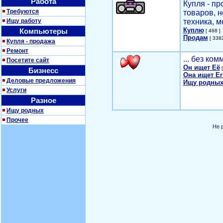
Работа
Купля - п
Требуются
товаров, 
Ищу работу
техника, м
Куплю
Компьютеры
[ 468 ]
Продам
[ 3382
Купля - продажа
Ремонт
... без ко
Посетите сайт
Он ищет Её
[
Бизнесс
Она ищет Ег
Деловые предложения
Ищу родных
Услуги
Разное
Ищу родных
Прочее
Не 