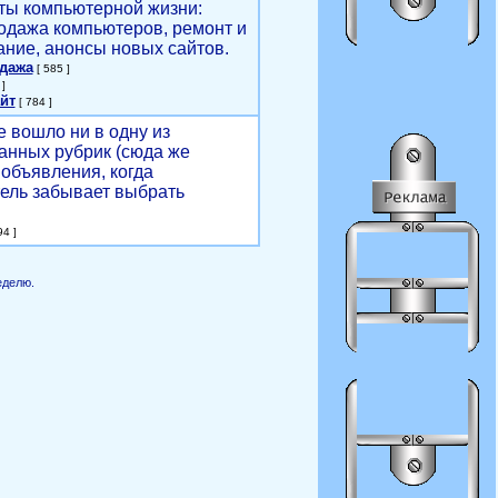
ты компьютерной жизни:
родажа компьютеров, ремонт и
ние, анонсы новых сайтов.
одажа
[ 585 ]
]
йт
[ 784 ]
е вошло ни в одну из
анных рубрик (сюда же
объявления, когда
ель забывает выбрать
4 ]
еделю.