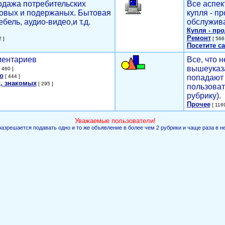
родажа потребительских
Все аспек
новых и подержаных. Бытовая
купля - п
ебель, аудио-видео,и т.д.
обслужива
Купля - пр
Ремонт
 ]
[ 566 
Посетите са
мментариев
Все, что н
вышеуказ
 460 ]
о
[ 444 ]
попадают 
, знакомых
[ 295 ]
пользоват
рубрику).
Прочее
[ 1169
Уважаемые пользователи!
разрешается подавать одно и то же объявление в более чем 2 рубрики и чаще раза в н