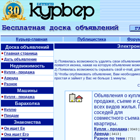
Курьер-главная
Публицистика
Фору
Электрон
Доска объявлений
Главная страница
Дать объявление
1) Появилась возможность удалять свои объявлени
Недвижимость
появится иконка, нажав на которую объявление можн
2) Появилась возможность скрывать свой е-mail, д
Купля - продажа
3) Чтобы опубликовать объявление, Вам необходим
Аренда
простая и займет у Вас не больше 1 минуты.
Разное
С
Машины
Объявления о купл
Купля - продажа
продаже, съеме и с
Барахолка
всех видов жилья. 
Куплю
соседей для
Продам
совместного съема
Знакомства
квартиры.
Он ищет Ее
Купля - продажа
[ 3343 ]
Аренда
Она ищет Его
[ 3413 ]
Разное по теме
[ 773 ]