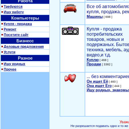
Работа
Все об автомобилях
Требуются
купля, продажа, ре
Ищу работу
Машины
[ 698 ]
Компьютеры
Купля - продажа
Купля - продажа
Ремонт
потребительских
Посетите сайт
товаров, новых и
Бизнесс
подержаных. Быто
Деловые предложения
техника, мебель, ау
Услуги
видео,и т.д.
Разное
Куплю
[ 468 ]
Ищу родных
Продам
[ 3382 ]
Прочее
... без комментарие
Он ищет Её
[ 460 ]
Она ищет Его
[ 444 ]
Ищу родных, знакомы
Уваж
Не разрешается подавать одно и то же