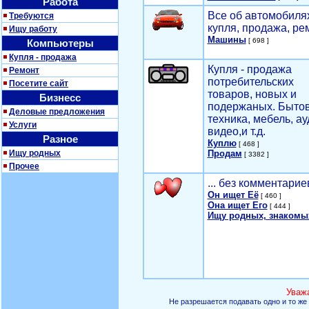
Работа
Все об автомобилях
Требуются
купля, продажа, ре
Ищу работу
Машины
[ 698 ]
Компьютеры
Купля - продажа
Купля - продажа
Ремонт
потребительских
Посетите сайт
товаров, новых и
Бизнесс
подержаных. Быто
Деловые предложения
техника, мебель, ау
Услуги
видео,и т.д.
Разное
Куплю
[ 468 ]
Ищу родных
Продам
[ 3382 ]
Прочее
... без комментарие
Он ищет Её
[ 460 ]
Она ищет Его
[ 444 ]
Ищу родных, знакомы
Уваж
Не разрешается подавать одно и то же