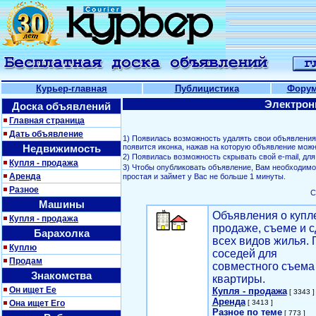
Курьер-главная
Публицистика
Фору
Электрон
Доска объявлений
Главная страница
Дать объявление
1) Появилась возможность удалять свои объявлени
Недвижимость
появится иконка, нажав на которую объявление можн
2) Появилась возможность скрывать свой е-mail, д
Купля - продажа
3) Чтобы опубликовать объявление, Вам необходим
Аренда
простая и займет у Вас не больше 1 минуты.
Разное
С
Машины
Объявления о купл
Купля - продажа
продаже, съеме и с
Барахолка
всех видов жилья. 
Куплю
соседей для
Продам
совместного съема
Знакомства
квартиры.
Он ищет Ее
Купля - продажа
[ 3343 ]
Аренда
Она ищет Его
[ 3413 ]
Разное по теме
[ 773 ]