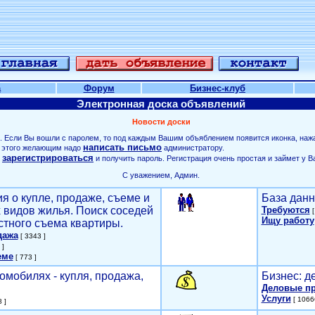
а
Форум
Бизнес-клуб
Электронная доска объявлений
Новости доски
. Если Вы вошли с паролем, то под каждым Вашим объяблением появится иконка, наж
написать письмо
ля этого желающим надо
администратору.
зарегистрироваться
о
и получить пароль. Регистрация очень простая и займет у В
С уважением, Админ.
я о купле, продаже, съеме и
База данн
х видов жилья. Поиск соседей
Требуются
[
Ищу работу
стного съема квартиры.
дажа
[ 3343 ]
 ]
еме
[ 773 ]
омобилях - купля, продажа,
Бизнес: д
Деловые п
Услуги
[ 1066
 ]