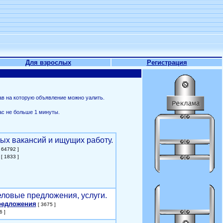
Для взрослых
Регистрация
ав на которую объявление можно уалить.
ас не больше 1 минуты.
ых вакансий и ищущих работу.
 64792 ]
[ 1833 ]
еловые предложения, услуги.
редложения
[ 3675 ]
6 ]