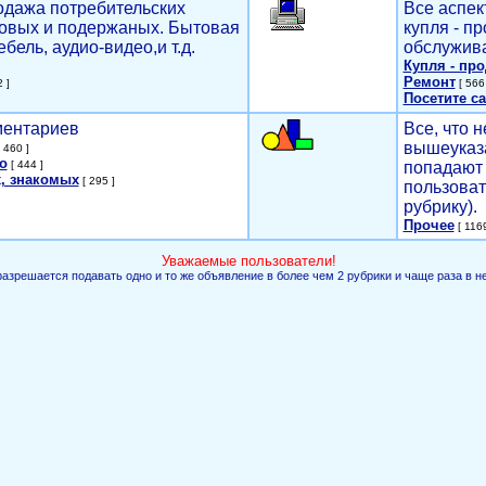
родажа потребительских
Все аспек
новых и подержаных. Бытовая
купля - п
ебель, аудио-видео,и т.д.
обслужива
Купля - пр
Ремонт
 ]
[ 566 
Посетите са
мментариев
Все, что н
вышеуказ
 460 ]
о
[ 444 ]
попадают 
, знакомых
[ 295 ]
пользоват
рубрику).
Прочее
[ 1169
Уважаемые пользователи!
разрешается подавать одно и то же объявление в более чем 2 рубрики и чаще раза в н