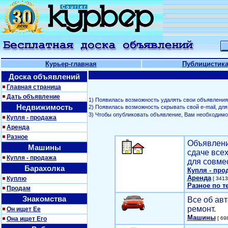
Курьер-главная
Публицистик
Доска объявлений
Главная страница
Дать объявление
1) Появилась возможность удалять свои объявления
Недвижимость
2) Появилась возможность скрывать свой е-mail, д
3) Чтобы опубликовать объявление, Вам необходим
Купля - продажа
Аренда
Разное
Объявлени
Машины
сдаче все
Купля - продажа
для совме
Барахолка
Купля - про
Аренда
Куплю
[ 3413
Разное по т
Продам
Знакомства
Все об авт
ремонт.
Он ищет Ее
Машины
Она ищет Его
[ 698