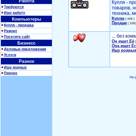
Работа
Купля - п
Требуются
товаров, 
Ищу работу
техника, м
Куплю
Компьютеры
[ 468 ]
Продам
[ 3382
Купля - продажа
Ремонт
... без ко
Посетите сайт
Он ищет Её
[
Бизнесс
Она ищет Ег
Деловые предложения
Ищу родных
Услуги
Разное
Ищу родных
Прочее
Не 