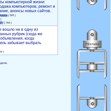
ты компьютерной жизни:
родажа компьютеров, ремонт и
ние, анонсы новых сайтов.
одажа
[ 585 ]
]
йт
[ 784 ]
е вошло ни в одну из
анных рубрик (сюда же
объявления, когда
ель забывает выбрать
4 ]
еделю.