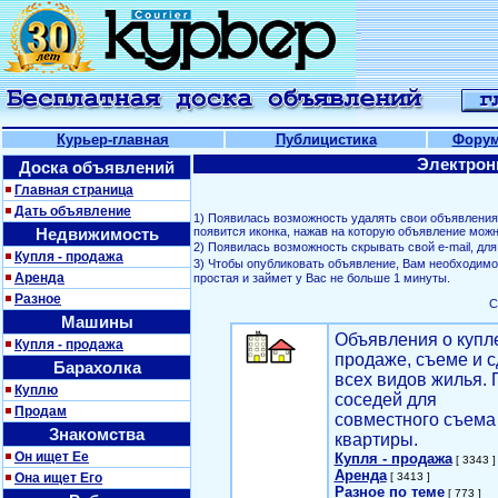
Курьер-главная
Публицистика
Фору
Электрон
Доска объявлений
Главная страница
Дать объявление
1) Появилась возможность удалять свои объявлени
Недвижимость
появится иконка, нажав на которую объявление можн
2) Появилась возможность скрывать свой е-mail, д
Купля - продажа
3) Чтобы опубликовать объявление, Вам необходим
Аренда
простая и займет у Вас не больше 1 минуты.
Разное
С
Машины
Объявления о купл
Купля - продажа
продаже, съеме и с
Барахолка
всех видов жилья. 
Куплю
соседей для
Продам
совместного съема
Знакомства
квартиры.
Он ищет Ее
Купля - продажа
[ 3343 ]
Аренда
Она ищет Его
[ 3413 ]
Разное по теме
[ 773 ]