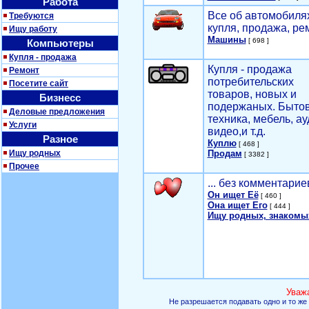
Работа
Все об автомобилях
Требуются
купля, продажа, ре
Ищу работу
Машины
[ 698 ]
Компьютеры
Купля - продажа
Купля - продажа
Ремонт
потребительских
Посетите сайт
товаров, новых и
Бизнесс
подержаных. Быто
Деловые предложения
техника, мебель, ау
Услуги
видео,и т.д.
Разное
Куплю
[ 468 ]
Ищу родных
Продам
[ 3382 ]
Прочее
... без комментарие
Он ищет Её
[ 460 ]
Она ищет Его
[ 444 ]
Ищу родных, знакомы
Уваж
Не разрешается подавать одно и то же