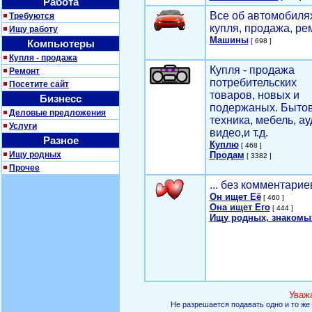
Работа
Все об автомобилях
Требуются
купля, продажа, ре
Ищу работу
Машины
[ 698 ]
Компьютеры
Купля - продажа
Купля - продажа
Ремонт
потребительских
Посетите сайт
товаров, новых и
Бизнесс
подержаных. Быто
Деловые предложения
техника, мебель, ау
Услуги
видео,и т.д.
Разное
Куплю
[ 468 ]
Ищу родных
Продам
[ 3382 ]
Прочее
... без комментарие
Он ищет Её
[ 460 ]
Она ищет Его
[ 444 ]
Ищу родных, знакомы
Уваж
Не разрешается подавать одно и то же