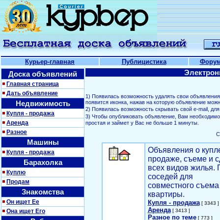
Курьер-главная
Публицистика
Фору
Электрон
Доска объявлений
Главная страница
Дать объявление
1) Появилась возможность удалять свои объявлени
Недвижимость
появится иконка, нажав на которую объявление можн
2) Появилась возможность скрывать свой е-mail, д
Купля - продажа
3) Чтобы опубликовать объявление, Вам необходим
Аренда
простая и займет у Вас не больше 1 минуты.
Разное
С
Машины
Объявления о купл
Купля - продажа
продаже, съеме и с
Барахолка
всех видов жилья. 
Куплю
соседей для
Продам
совместного съема
Знакомства
квартиры.
Он ищет Ее
Купля - продажа
[ 3343 ]
Аренда
Она ищет Его
[ 3413 ]
Разное по теме
[ 773 ]