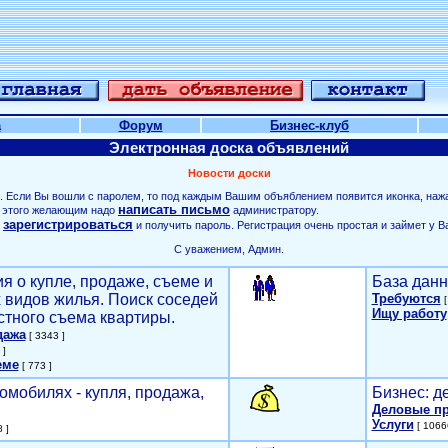
а
Форум
Бизнес-клуб
Электронная доска объявлений
Новости доски
. Если Вы вошли с паролем, то под каждым Вашим объяблением появится иконка, наж
написать письмо
ля этого желающим надо
администратору.
зарегистрироваться
о
и получить пароль. Регистрация очень простая и займет у В
С уважением, Админ.
я о купле, продаже, съеме и
База данн
х видов жилья. Поиск соседей
Требуются
[
Ищу работу
стного съема квартиры.
дажа
[ 3343 ]
 ]
еме
[ 773 ]
омобилях - купля, продажа,
Бизнес: д
Деловые п
Услуги
[ 1066
 ]