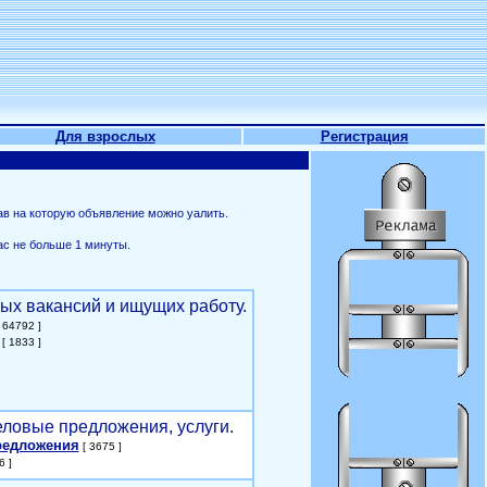
Для взрослых
Регистрация
ав на которую объявление можно уалить.
ас не больше 1 минуты.
ых вакансий и ищущих работу.
 64792 ]
[ 1833 ]
еловые предложения, услуги.
редложения
[ 3675 ]
6 ]