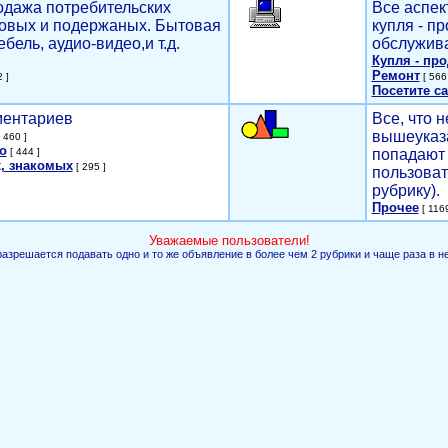
родажа потребительских
Все аспек
новых и подержаных. Бытовая
купля - п
ебель, аудио-видео,и т.д.
обслужива
Купля - пр
Ремонт
 ]
[ 566 
Посетите са
мментариев
Все, что н
вышеуказ
 460 ]
о
[ 444 ]
попадают 
, знакомых
[ 295 ]
пользоват
рубрику).
Прочее
[ 1169
Уважаемые пользователи!
разрешается подавать одно и то же объявление в более чем 2 рубрики и чаще раза в н