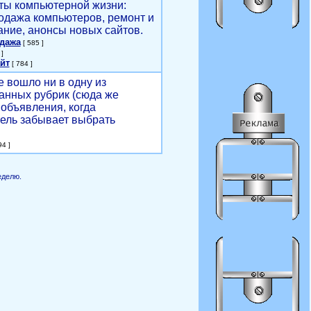
ты компьютерной жизни:
родажа компьютеров, ремонт и
ние, анонсы новых сайтов.
одажа
[ 585 ]
]
йт
[ 784 ]
е вошло ни в одну из
анных рубрик (сюда же
объявления, когда
ель забывает выбрать
4 ]
еделю.