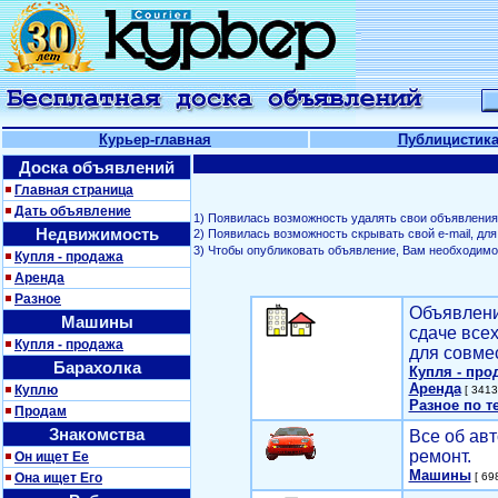
Курьер-главная
Публицистик
Доска объявлений
Главная страница
Дать объявление
1) Появилась возможность удалять свои объявления
Недвижимость
2) Появилась возможность скрывать свой е-mail, д
3) Чтобы опубликовать объявление, Вам необходим
Купля - продажа
Аренда
Разное
Объявлени
Машины
сдаче все
Купля - продажа
для совме
Барахолка
Купля - про
Аренда
Куплю
[ 3413
Разное по т
Продам
Знакомства
Все об авт
ремонт.
Он ищет Ее
Машины
Она ищет Его
[ 698