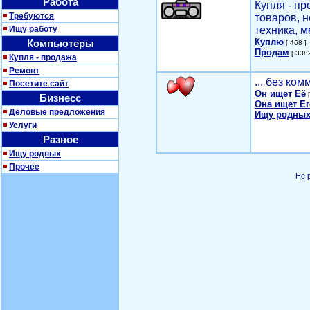
Работа
Купля - п
Требуются
товаров, 
Ищу работу
техника, м
Куплю
Компьютеры
[ 468 ]
Продам
[ 3382
Купля - продажа
Ремонт
... без ко
Посетите сайт
Он ищет Её
[
Бизнесс
Она ищет Ег
Деловые предложения
Ищу родных
Услуги
Разное
Ищу родных
Прочее
Не 