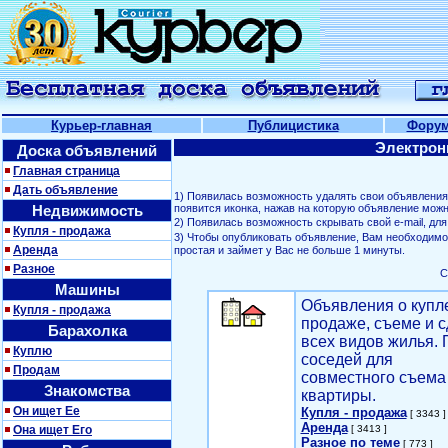
Курьер-главная
Публицистика
Фору
Электрон
Доска объявлений
Главная страница
Дать объявление
1) Появилась возможность удалять свои объявлени
Недвижимость
появится иконка, нажав на которую объявление можн
2) Появилась возможность скрывать свой е-mail, д
Купля - продажа
3) Чтобы опубликовать объявление, Вам необходим
Аренда
простая и займет у Вас не больше 1 минуты.
Разное
С
Машины
Объявления о купл
Купля - продажа
продаже, съеме и с
Барахолка
всех видов жилья. 
Куплю
соседей для
Продам
совместного съема
Знакомства
квартиры.
Он ищет Ее
Купля - продажа
[ 3343 ]
Аренда
Она ищет Его
[ 3413 ]
Разное по теме
[ 773 ]