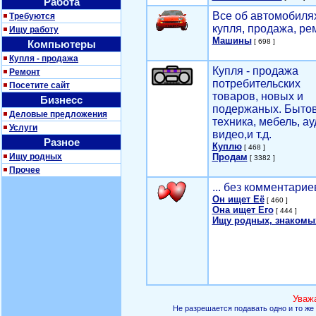
Работа
Все об автомобилях
Требуются
купля, продажа, ре
Ищу работу
Машины
[ 698 ]
Компьютеры
Купля - продажа
Купля - продажа
Ремонт
потребительских
Посетите сайт
товаров, новых и
Бизнесс
подержаных. Быто
Деловые предложения
техника, мебель, ау
Услуги
видео,и т.д.
Разное
Куплю
[ 468 ]
Ищу родных
Продам
[ 3382 ]
Прочее
... без комментарие
Он ищет Её
[ 460 ]
Она ищет Его
[ 444 ]
Ищу родных, знакомы
Уваж
Не разрешается подавать одно и то же