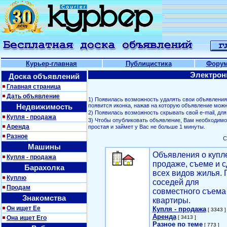
Курьер-главная
Публицистика
Фору
Электрон
Доска объявлений
Главная страница
Дать объявление
1) Появилась возможность удалять свои объявлени
Недвижимость
появится иконка, нажав на которую объявление можн
2) Появилась возможность скрывать свой е-mail, д
Купля - продажа
3) Чтобы опубликовать объявление, Вам необходим
Аренда
простая и займет у Вас не больше 1 минуты.
Разное
С
Машины
Объявления о купл
Купля - продажа
продаже, съеме и с
Барахолка
всех видов жилья. 
Куплю
соседей для
Продам
совместного съема
Знакомства
квартиры.
Он ищет Ее
Купля - продажа
[ 3343 ]
Аренда
Она ищет Его
[ 3413 ]
Разное по теме
[ 773 ]