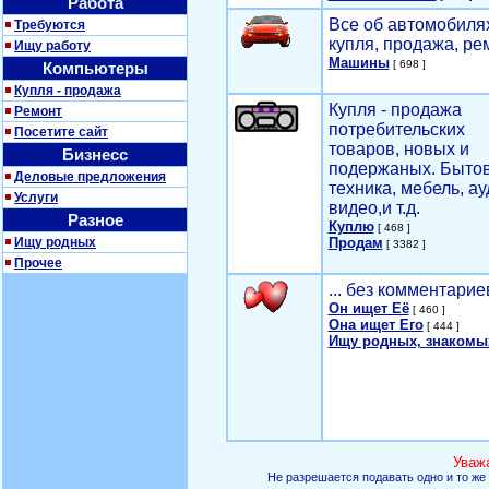
Работа
Все об автомобилях
Требуются
купля, продажа, ре
Ищу работу
Машины
[ 698 ]
Компьютеры
Купля - продажа
Купля - продажа
Ремонт
потребительских
Посетите сайт
товаров, новых и
Бизнесс
подержаных. Быто
Деловые предложения
техника, мебель, ау
Услуги
видео,и т.д.
Разное
Куплю
[ 468 ]
Ищу родных
Продам
[ 3382 ]
Прочее
... без комментарие
Он ищет Её
[ 460 ]
Она ищет Его
[ 444 ]
Ищу родных, знакомы
Уваж
Не разрешается подавать одно и то же