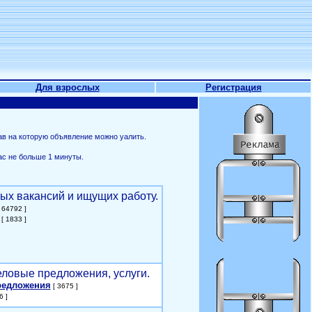
Для взрослых
Регистрация
ав на которую объявление можно уалить.
ас не больше 1 минуты.
ых вакансий и ищущих работу.
 64792 ]
[ 1833 ]
еловые предложения, услуги.
редложения
[ 3675 ]
6 ]