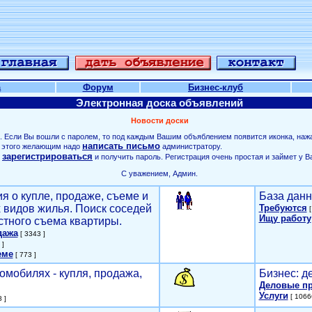
а
Форум
Бизнес-клуб
Электронная доска объявлений
Новости доски
. Если Вы вошли с паролем, то под каждым Вашим объяблением появится иконка, наж
написать письмо
ля этого желающим надо
администратору.
зарегистрироваться
о
и получить пароль. Регистрация очень простая и займет у В
С уважением, Админ.
я о купле, продаже, съеме и
База данн
х видов жилья. Поиск соседей
Требуются
[
Ищу работу
стного съема квартиры.
дажа
[ 3343 ]
 ]
еме
[ 773 ]
омобилях - купля, продажа,
Бизнес: д
Деловые п
Услуги
[ 1066
 ]