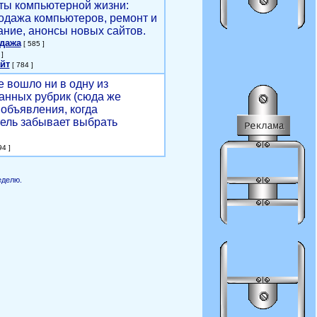
ты компьютерной жизни:
родажа компьютеров, ремонт и
ние, анонсы новых сайтов.
одажа
[ 585 ]
]
йт
[ 784 ]
е вошло ни в одну из
анных рубрик (сюда же
объявления, когда
ель забывает выбрать
4 ]
еделю.