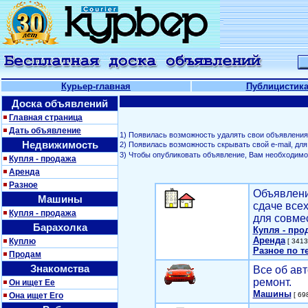
Курьер-главная
Публицистик
Доска объявлений
Главная страница
Дать объявление
1) Появилась возможность удалять свои объявления
Недвижимость
2) Появилась возможность скрывать свой е-mail, д
3) Чтобы опубликовать объявление, Вам необходим
Купля - продажа
Аренда
Разное
Объявлени
Машины
сдаче все
Купля - продажа
для совме
Барахолка
Купля - про
Аренда
Куплю
[ 3413
Разное по т
Продам
Знакомства
Все об авт
ремонт.
Он ищет Ее
Машины
Она ищет Его
[ 698