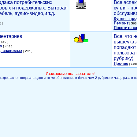
родажа потребительских
Все аспек
новых и подержаных. Бытовая
купля - п
ебель, аудио-видео,и т.д.
обслужива
Купля - пр
Ремонт
 ]
[ 566 
Посетите са
мментариев
Все, что н
вышеуказ
 460 ]
о
[ 444 ]
попадают 
, знакомых
[ 295 ]
пользоват
рубрику).
Прочее
[ 1169
Уважаемые пользователи!
разрешается подавать одно и то же объявление в более чем 2 рубрики и чаще раза в н