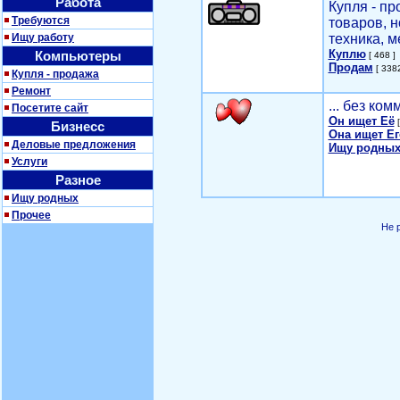
Работа
Купля - п
Требуются
товаров, 
Ищу работу
техника, м
Куплю
Компьютеры
[ 468 ]
Продам
[ 3382
Купля - продажа
Ремонт
... без ко
Посетите сайт
Он ищет Её
[
Бизнесс
Она ищет Ег
Деловые предложения
Ищу родных
Услуги
Разное
Ищу родных
Прочее
Не 