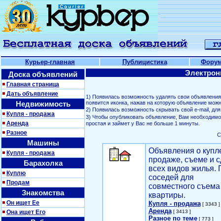
Курьер-главная
Публицистика
Фору
Электрон
Доска объявлений
Главная страница
Дать объявление
1) Появилась возможность удалять свои объявлени
Недвижимость
появится иконка, нажав на которую объявление можн
2) Появилась возможность скрывать свой е-mail, д
Купля - продажа
3) Чтобы опубликовать объявление, Вам необходим
Аренда
простая и займет у Вас не больше 1 минуты.
Разное
С
Машины
Объявления о купл
Купля - продажа
продаже, съеме и с
Барахолка
всех видов жилья. 
Куплю
соседей для
Продам
совместного съема
Знакомства
квартиры.
Он ищет Ее
Купля - продажа
[ 3343 ]
Аренда
Она ищет Его
[ 3413 ]
Разное по теме
[ 773 ]