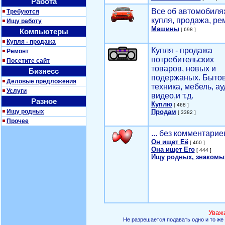
Работа
Все об автомобилях
Требуются
купля, продажа, ре
Ищу работу
Машины
[ 698 ]
Компьютеры
Купля - продажа
Купля - продажа
Ремонт
потребительских
Посетите сайт
товаров, новых и
Бизнесс
подержаных. Быто
Деловые предложения
техника, мебель, ау
Услуги
видео,и т.д.
Разное
Куплю
[ 468 ]
Ищу родных
Продам
[ 3382 ]
Прочее
... без комментарие
Он ищет Её
[ 460 ]
Она ищет Его
[ 444 ]
Ищу родных, знакомы
Уваж
Не разрешается подавать одно и то же