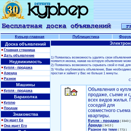
Курьер-главная
Публицистика
Фору
Электрон
Доска объявлений
Главная страница
Дать объявление
1) Появилась возможность удалять свои объявлени
Недвижимость
появится иконка, нажав на которую объявление можн
2) Появилась возможность скрывать свой е-mail, д
Купля - продажа
3) Чтобы опубликовать объявление, Вам необходим
Аренда
простая и займет у Вас не больше 1 минуты.
Разное
С
Машины
Объявления о купл
Купля - продажа
продаже, съеме и с
Барахолка
всех видов жилья. 
Куплю
соседей для
Продам
совместного съема
Знакомства
квартиры.
Он ищет Ее
Купля - продажа
[ 3343 ]
Аренда
Она ищет Его
[ 3413 ]
Разное по теме
[ 773 ]