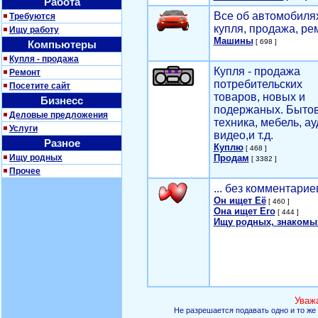
Работа
Все об автомобилях
Требуются
купля, продажа, ре
Ищу работу
Машины
[ 698 ]
Компьютеры
Купля - продажа
Купля - продажа
Ремонт
потребительских
Посетите сайт
товаров, новых и
Бизнесс
подержаных. Быто
Деловые предложения
техника, мебель, ау
Услуги
видео,и т.д.
Разное
Куплю
[ 468 ]
Ищу родных
Продам
[ 3382 ]
Прочее
... без комментарие
Он ищет Её
[ 460 ]
Она ищет Его
[ 444 ]
Ищу родных, знакомы
Уваж
Не разрешается подавать одно и то же