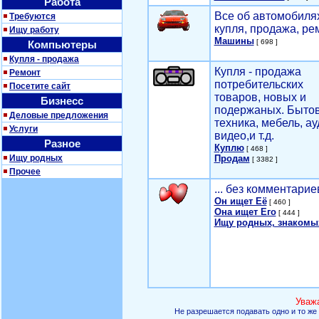
Работа
Все об автомобилях
Требуются
купля, продажа, ре
Ищу работу
Машины
[ 698 ]
Компьютеры
Купля - продажа
Купля - продажа
Ремонт
потребительских
Посетите сайт
товаров, новых и
Бизнесс
подержаных. Быто
Деловые предложения
техника, мебель, ау
Услуги
видео,и т.д.
Разное
Куплю
[ 468 ]
Ищу родных
Продам
[ 3382 ]
Прочее
... без комментарие
Он ищет Её
[ 460 ]
Она ищет Его
[ 444 ]
Ищу родных, знакомы
Уваж
Не разрешается подавать одно и то же