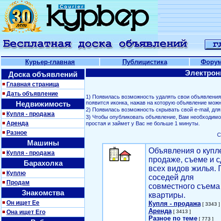
Курьер-главная
Публицистика
Фору
Электрон
Доска объявлений
Главная страница
Дать объявление
1) Появилась возможность удалять свои объявлени
Недвижимость
появится иконка, нажав на которую объявление можн
2) Появилась возможность скрывать свой е-mail, д
Купля - продажа
3) Чтобы опубликовать объявление, Вам необходим
Аренда
простая и займет у Вас не больше 1 минуты.
Разное
С
Машины
Объявления о купл
Купля - продажа
продаже, съеме и с
Барахолка
всех видов жилья. 
Куплю
соседей для
Продам
совместного съема
Знакомства
квартиры.
Он ищет Ее
Купля - продажа
[ 3343 ]
Аренда
Она ищет Его
[ 3413 ]
Разное по теме
[ 773 ]