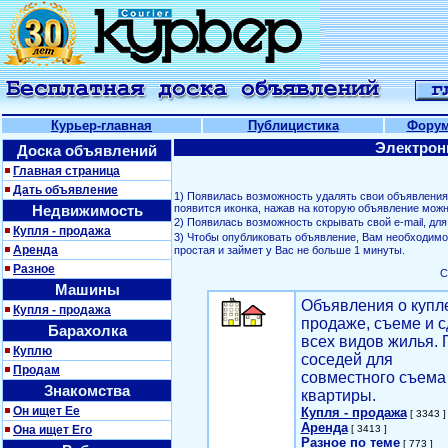
Курьер-главная
Публицистика
Фору
Электрон
Доска объявлений
Главная страница
Дать объявление
1) Появилась возможность удалять свои объявлени
Недвижимость
появится иконка, нажав на которую объявление можн
2) Появилась возможность скрывать свой е-mail, д
Купля - продажа
3) Чтобы опубликовать объявление, Вам необходим
Аренда
простая и займет у Вас не больше 1 минуты.
Разное
С
Машины
Объявления о купл
Купля - продажа
продаже, съеме и с
Барахолка
всех видов жилья. 
Куплю
соседей для
Продам
совместного съема
Знакомства
квартиры.
Он ищет Ее
Купля - продажа
[ 3343 ]
Аренда
Она ищет Его
[ 3413 ]
Разное по теме
[ 773 ]