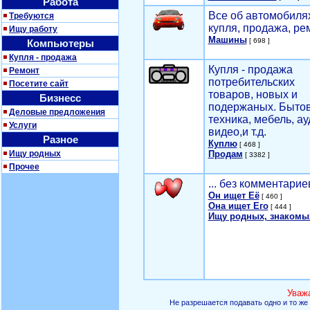
Работа
Все об автомобилях
Требуются
купля, продажа, ре
Ищу работу
Машины
[ 698 ]
Компьютеры
Купля - продажа
Купля - продажа
Ремонт
потребительских
Посетите сайт
товаров, новых и
Бизнесс
подержаных. Быто
Деловые предложения
техника, мебель, ау
Услуги
видео,и т.д.
Разное
Куплю
[ 468 ]
Ищу родных
Продам
[ 3382 ]
Прочее
... без комментарие
Он ищет Её
[ 460 ]
Она ищет Его
[ 444 ]
Ищу родных, знакомы
Уваж
Не разрешается подавать одно и то же