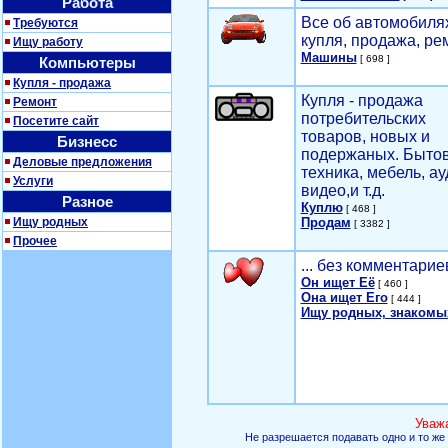
Работа
Все об автомобилях
Требуются
купля, продажа, ре
Ищу работу
Машины
[ 698 ]
Компьютеры
Купля - продажа
Купля - продажа
Ремонт
потребительских
Посетите сайт
товаров, новых и
Бизнесс
подержаных. Быто
Деловые предложения
техника, мебель, ау
Услуги
видео,и т.д.
Разное
Куплю
[ 468 ]
Ищу родных
Продам
[ 3382 ]
Прочее
... без комментарие
Он ищет Её
[ 460 ]
Она ищет Его
[ 444 ]
Ищу родных, знакомы
Уваж
Не разрешается подавать одно и то же