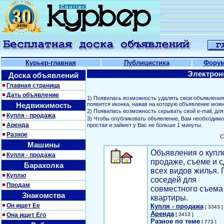
Курьер-главная
Публицистика
Фору
Электрон
Доска объявлений
Главная страница
Дать объявление
1) Появилась возможность удалять свои объявлени
Недвижимость
появится иконка, нажав на которую объявление можн
2) Появилась возможность скрывать свой е-mail, д
Купля - продажа
3) Чтобы опубликовать объявление, Вам необходим
Аренда
простая и займет у Вас не больше 1 минуты.
Разное
С
Машины
Объявления о купл
Купля - продажа
продаже, съеме и с
Барахолка
всех видов жилья. 
Куплю
соседей для
Продам
совместного съема
Знакомства
квартиры.
Он ищет Ее
Купля - продажа
[ 3343 ]
Аренда
Она ищет Его
[ 3413 ]
Разное по теме
[ 773 ]