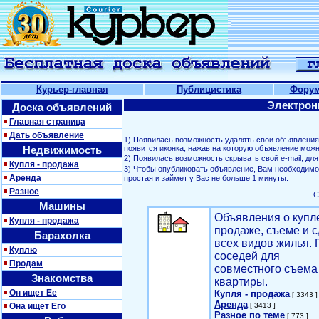
Курьер-главная
Публицистика
Фору
Электрон
Доска объявлений
Главная страница
Дать объявление
1) Появилась возможность удалять свои объявлени
Недвижимость
появится иконка, нажав на которую объявление можн
2) Появилась возможность скрывать свой е-mail, д
Купля - продажа
3) Чтобы опубликовать объявление, Вам необходим
Аренда
простая и займет у Вас не больше 1 минуты.
Разное
С
Машины
Объявления о купл
Купля - продажа
продаже, съеме и с
Барахолка
всех видов жилья. 
Куплю
соседей для
Продам
совместного съема
Знакомства
квартиры.
Он ищет Ее
Купля - продажа
[ 3343 ]
Аренда
Она ищет Его
[ 3413 ]
Разное по теме
[ 773 ]