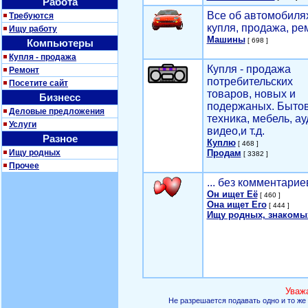
Работа
Все об автомобилях
Требуются
купля, продажа, ре
Ищу работу
Машины
[ 698 ]
Компьютеры
Купля - продажа
Купля - продажа
Ремонт
потребительских
Посетите сайт
товаров, новых и
Бизнесс
подержаных. Быто
Деловые предложения
техника, мебель, ау
Услуги
видео,и т.д.
Разное
Куплю
[ 468 ]
Ищу родных
Продам
[ 3382 ]
Прочее
... без комментарие
Он ищет Её
[ 460 ]
Она ищет Его
[ 444 ]
Ищу родных, знакомы
Уваж
Не разрешается подавать одно и то же