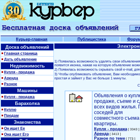
Курьер-главная
Публицистика
Фору
Электрон
Доска объявлений
Главная страница
Дать объявление
1) Появилась возможность удалять свои объявлени
Недвижимость
появится иконка, нажав на которую объявление можн
2) Появилась возможность скрывать свой е-mail, д
Купля - продажа
3) Чтобы опубликовать объявление, Вам необходим
Аренда
простая и займет у Вас не больше 1 минуты.
Разное
С
Машины
Объявления о купл
Купля - продажа
продаже, съеме и с
Барахолка
всех видов жилья. 
Куплю
соседей для
Продам
совместного съема
Знакомства
квартиры.
Он ищет Ее
Купля - продажа
[ 3343 ]
Аренда
Она ищет Его
[ 3413 ]
Разное по теме
[ 773 ]