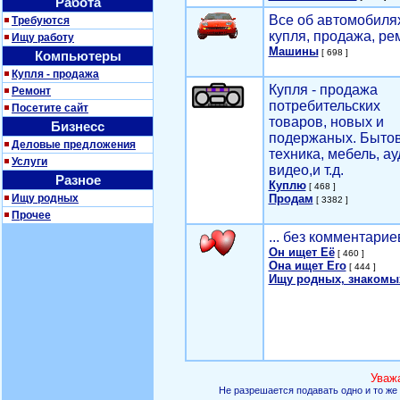
Работа
Все об автомобилях
Требуются
купля, продажа, ре
Ищу работу
Машины
[ 698 ]
Компьютеры
Купля - продажа
Купля - продажа
Ремонт
потребительских
Посетите сайт
товаров, новых и
Бизнесс
подержаных. Быто
Деловые предложения
техника, мебель, ау
Услуги
видео,и т.д.
Разное
Куплю
[ 468 ]
Ищу родных
Продам
[ 3382 ]
Прочее
... без комментарие
Он ищет Её
[ 460 ]
Она ищет Его
[ 444 ]
Ищу родных, знакомы
Уваж
Не разрешается подавать одно и то же