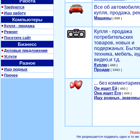
Работа
Все об автомобилях
Требуются
купля, продажа, ре
Ищу работу
Машины
[ 698 ]
Компьютеры
Купля - продажа
Купля - продажа
Ремонт
потребительских
Посетите сайт
товаров, новых и
Бизнесс
подержаных. Быто
Деловые предложения
техника, мебель, ау
Услуги
видео,и т.д.
Разное
Куплю
[ 468 ]
Ищу родных
Продам
[ 3382 ]
Прочее
... без комментарие
Он ищет Её
[ 460 ]
Она ищет Его
[ 444 ]
Ищу родных, знакомы
Уваж
Не разрешается подавать одно и то же