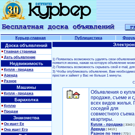
Курьер-главная
Публицистика
Фору
Электрон
Доска объявлений
Главная страница
Дать объявление
1) Появилась возможность удалять свои объявлени
Недвижимость
появится иконка, нажав на которую объявление можн
2) Появилась возможность скрывать свой е-mail, д
Купля - продажа
3) Чтобы опубликовать объявление, Вам необходим
Аренда
простая и займет у Вас не больше 1 минуты.
Разное
С
Машины
Объявления о купл
Купля - продажа
продаже, съеме и с
Барахолка
всех видов жилья. 
Куплю
соседей для
Продам
совместного съема
Знакомства
квартиры.
Он ищет Ее
Купля - продажа
[ 3343 ]
Аренда
Она ищет Его
[ 3413 ]
Разное по теме
[ 773 ]