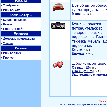
Работа
Все об автомобилях
Требуются
купля, продажа, ре
Ищу работу
Машины
[ 698 ]
Компьютеры
Купля - продажа
Купля - продажа
Ремонт
потребительских
Посетите сайт
товаров, новых и
Бизнесс
подержаных. Быто
Деловые предложения
техника, мебель, ау
Услуги
видео,и т.д.
Разное
Куплю
[ 468 ]
Ищу родных
Продам
[ 3382 ]
Прочее
... без комментарие
Он ищет Её
[ 460 ]
Она ищет Его
[ 444 ]
Ищу родных, знакомы
Уваж
Не разрешается подавать одно и то же