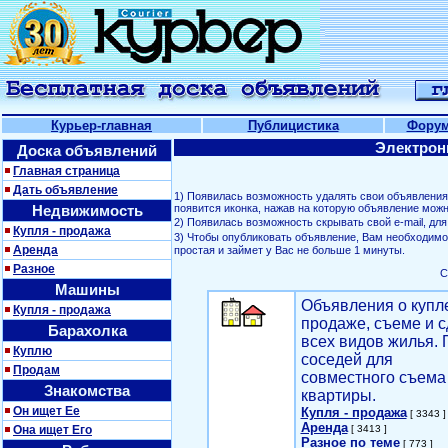
Курьер-главная
Публицистика
Фору
Электрон
Доска объявлений
Главная страница
Дать объявление
1) Появилась возможность удалять свои объявлени
Недвижимость
появится иконка, нажав на которую объявление можн
2) Появилась возможность скрывать свой е-mail, д
Купля - продажа
3) Чтобы опубликовать объявление, Вам необходим
Аренда
простая и займет у Вас не больше 1 минуты.
Разное
С
Машины
Объявления о купл
Купля - продажа
продаже, съеме и с
Барахолка
всех видов жилья. 
Куплю
соседей для
Продам
совместного съема
Знакомства
квартиры.
Он ищет Ее
Купля - продажа
[ 3343 ]
Аренда
Она ищет Его
[ 3413 ]
Разное по теме
[ 773 ]