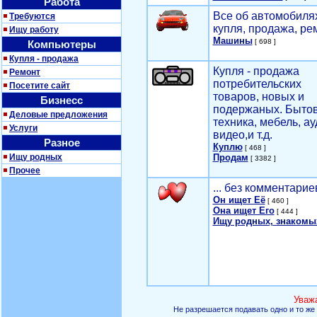
Работа
Все об автомобилях
Требуются
купля, продажа, ре
Ищу работу
Машины
[ 698 ]
Компьютеры
Купля - продажа
Купля - продажа
Ремонт
потребительских
Посетите сайт
товаров, новых и
Бизнесс
подержаных. Быто
Деловые предложения
техника, мебель, ау
Услуги
видео,и т.д.
Разное
Куплю
[ 468 ]
Ищу родных
Продам
[ 3382 ]
Прочее
... без комментарие
Он ищет Её
[ 460 ]
Она ищет Его
[ 444 ]
Ищу родных, знакомы
Уваж
Не разрешается подавать одно и то же