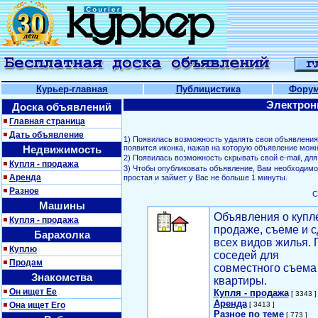
Курьер-главная
Публицистика
Фору
Электрон
Доска объявлений
Главная страница
Дать объявление
1) Появилась возможность удалять свои объявлени
Недвижимость
появится иконка, нажав на которую объявление можн
2) Появилась возможность скрывать свой е-mail, д
Купля - продажа
3) Чтобы опубликовать объявление, Вам необходим
Аренда
простая и займет у Вас не больше 1 минуты.
Разное
С
Машины
Объявления о купл
Купля - продажа
продаже, съеме и с
Барахолка
всех видов жилья. 
Куплю
соседей для
Продам
совместного съема
Знакомства
квартиры.
Он ищет Ее
Купля - продажа
[ 3343 ]
Аренда
Она ищет Его
[ 3413 ]
Разное по теме
[ 773 ]