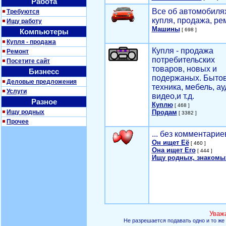
Работа
Все об автомобилях
Требуются
купля, продажа, ре
Ищу работу
Машины
[ 698 ]
Компьютеры
Купля - продажа
Купля - продажа
Ремонт
потребительских
Посетите сайт
товаров, новых и
Бизнесс
подержаных. Быто
Деловые предложения
техника, мебель, ау
Услуги
видео,и т.д.
Разное
Куплю
[ 468 ]
Ищу родных
Продам
[ 3382 ]
Прочее
... без комментарие
Он ищет Её
[ 460 ]
Она ищет Его
[ 444 ]
Ищу родных, знакомы
Уваж
Не разрешается подавать одно и то же