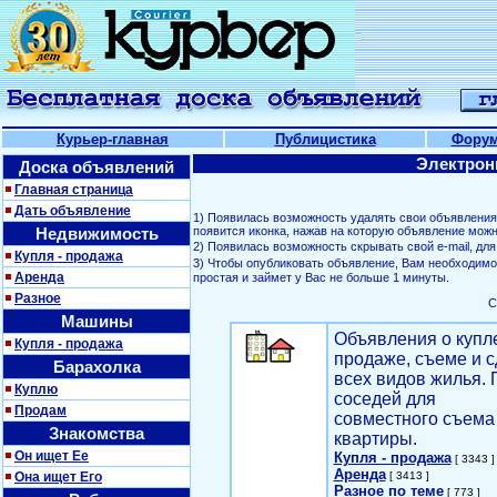
Курьер-главная
Публицистика
Фору
Электрон
Доска объявлений
Главная страница
Дать объявление
1) Появилась возможность удалять свои объявлени
Недвижимость
появится иконка, нажав на которую объявление можн
2) Появилась возможность скрывать свой е-mail, д
Купля - продажа
3) Чтобы опубликовать объявление, Вам необходим
Аренда
простая и займет у Вас не больше 1 минуты.
Разное
С
Машины
Объявления о купл
Купля - продажа
продаже, съеме и с
Барахолка
всех видов жилья. 
Куплю
соседей для
Продам
совместного съема
Знакомства
квартиры.
Он ищет Ее
Купля - продажа
[ 3343 ]
Аренда
Она ищет Его
[ 3413 ]
Разное по теме
[ 773 ]