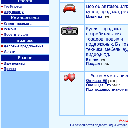
Работа
Все об автомобилях
Требуются
купля, продажа, ре
Ищу работу
Машины
[ 698 ]
Компьютеры
Купля - продажа
Купля - продажа
Ремонт
потребительских
Посетите сайт
товаров, новых и
Бизнесс
подержаных. Быто
Деловые предложения
техника, мебель, ау
Услуги
видео,и т.д.
Разное
Куплю
[ 468 ]
Ищу родных
Продам
[ 3382 ]
Прочее
... без комментарие
Он ищет Её
[ 460 ]
Она ищет Его
[ 444 ]
Ищу родных, знакомы
Уваж
Не разрешается подавать одно и то же