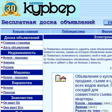
Курьер-главная
Публицистика
Фору
Электрон
Доска объявлений
Главная страница
Дать объявление
1) Появилась возможность удалять свои объявлени
Недвижимость
появится иконка, нажав на которую объявление можн
2) Появилась возможность скрывать свой е-mail, д
Купля - продажа
3) Чтобы опубликовать объявление, Вам необходим
Аренда
простая и займет у Вас не больше 1 минуты.
Разное
С
Машины
Объявления о купл
Купля - продажа
продаже, съеме и с
Барахолка
всех видов жилья. 
Куплю
соседей для
Продам
совместного съема
Знакомства
квартиры.
Он ищет Ее
Купля - продажа
[ 3343 ]
Аренда
Она ищет Его
[ 3413 ]
Разное по теме
[ 773 ]