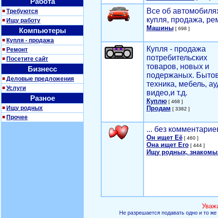
Работа
Все об автомобилях
Требуются
купля, продажа, ре
Ищу работу
Машины
[ 698 ]
Компьютеры
Купля - продажа
Купля - продажа
Ремонт
потребительских
Посетите сайт
товаров, новых и
Бизнесс
подержаных. Быто
Деловые предложения
техника, мебель, ау
Услуги
видео,и т.д.
Разное
Куплю
[ 468 ]
Ищу родных
Продам
[ 3382 ]
Прочее
... без комментарие
Он ищет Её
[ 460 ]
Она ищет Его
[ 444 ]
Ищу родных, знакомы
Уваж
Не разрешается подавать одно и то же