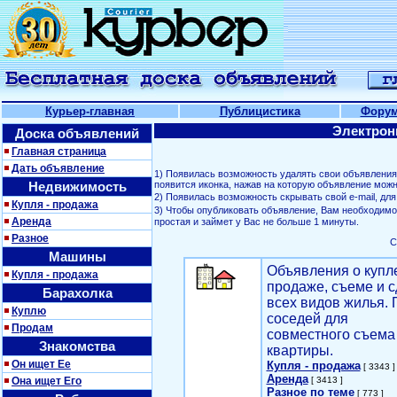
Курьер-главная
Публицистика
Фору
Электрон
Доска объявлений
Главная страница
Дать объявление
1) Появилась возможность удалять свои объявлени
Недвижимость
появится иконка, нажав на которую объявление можн
2) Появилась возможность скрывать свой е-mail, д
Купля - продажа
3) Чтобы опубликовать объявление, Вам необходим
Аренда
простая и займет у Вас не больше 1 минуты.
Разное
С
Машины
Объявления о купл
Купля - продажа
продаже, съеме и с
Барахолка
всех видов жилья. 
Куплю
соседей для
Продам
совместного съема
Знакомства
квартиры.
Он ищет Ее
Купля - продажа
[ 3343 ]
Аренда
Она ищет Его
[ 3413 ]
Разное по теме
[ 773 ]