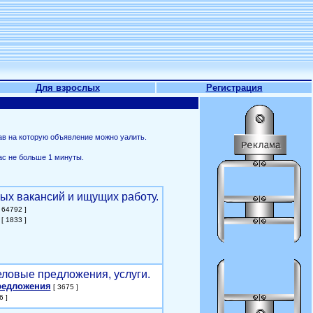
Для взрослых
Регистрация
ав на которую объявление можно уалить.
ас не больше 1 минуты.
ых вакансий и ищущих работу.
 64792 ]
[ 1833 ]
еловые предложения, услуги.
редложения
[ 3675 ]
6 ]