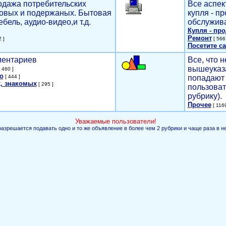
родажа потребительских
Все аспек
новых и подержаных. Бытовая
купля - п
ебель, аудио-видео,и т.д.
обслужива
Купля - пр
Ремонт
 ]
[ 566 
Посетите са
мментариев
Все, что н
вышеуказ
 460 ]
о
[ 444 ]
попадают 
, знакомых
[ 295 ]
пользоват
рубрику).
Прочее
[ 1169
Уважаемые пользователи!
разрешается подавать одно и то же объявление в более чем 2 рубрики и чаще раза в н