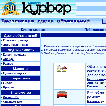
Курьер-главная
Публицистик
Доска объявлений
Главная страница
Дать объявление
1) Появилась возможность удалять свои объявления
Недвижимость
2) Появилась возможность скрывать свой е-mail, д
3) Чтобы опубликовать объявление, Вам необходим
Купля - продажа
Аренда
Разное
Объявлени
Машины
сдаче все
Купля - продажа
для совме
Барахолка
Купля - про
Аренда
Куплю
[ 3413
Разное по т
Продам
Знакомства
Все об авт
ремонт.
Он ищет Ее
Машины
Она ищет Его
[ 698