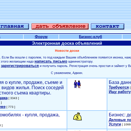
а
Форум
Бизнес-клуб
Электронная доска объявлений
Новости доски
. Если Вы вошли с паролем, то под каждым Вашим объяблением появится иконка, наж
написать письмо
ля этого желающим надо
администратору.
зарегистрироваться
о
и получить пароль. Регистрация очень простая и займет у В
С уважением, Админ.
я о купле, продаже, съеме и
База данн
х видов жилья. Поиск соседей
Требуются
[
Ищу работу
стного съема квартиры.
дажа
[ 3343 ]
 ]
еме
[ 773 ]
омобилях - купля, продажа,
Бизнес: д
Деловые п
Услуги
[ 1066
 ]