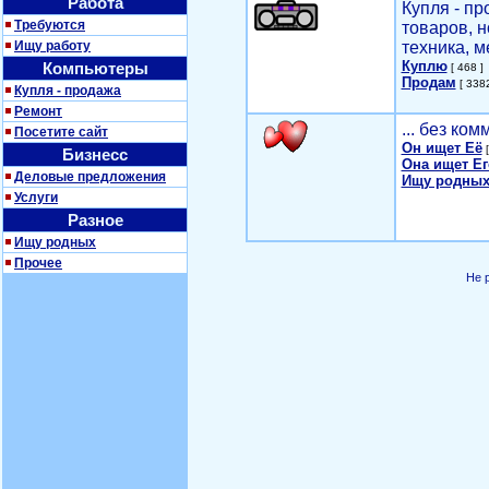
Работа
Купля - п
Требуются
товаров, 
Ищу работу
техника, м
Куплю
Компьютеры
[ 468 ]
Продам
[ 3382
Купля - продажа
Ремонт
... без ко
Посетите сайт
Он ищет Её
[
Бизнесс
Она ищет Ег
Деловые предложения
Ищу родных
Услуги
Разное
Ищу родных
Прочее
Не 