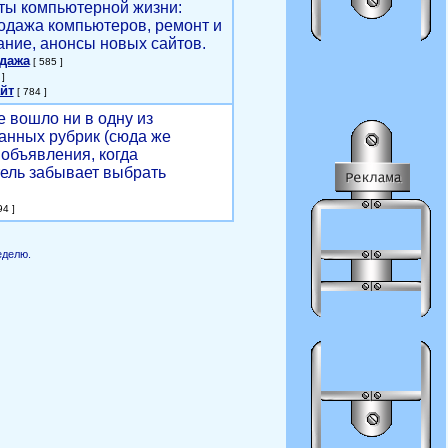
ты компьютерной жизни:
родажа компьютеров, ремонт и
ние, анонсы новых сайтов.
одажа
[ 585 ]
]
йт
[ 784 ]
е вошло ни в одну из
анных рубрик (сюда же
объявления, когда
ель забывает выбрать
4 ]
еделю.