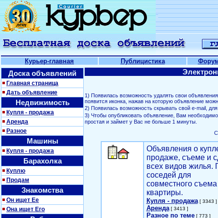
Курьер-главная
Публицистика
Фору
Электрон
Доска объявлений
Главная страница
Дать объявление
1) Появилась возможность удалять свои объявлени
Недвижимость
появится иконка, нажав на которую объявление можн
2) Появилась возможность скрывать свой е-mail, д
Купля - продажа
3) Чтобы опубликовать объявление, Вам необходим
Аренда
простая и займет у Вас не больше 1 минуты.
Разное
С
Машины
Объявления о купл
Купля - продажа
продаже, съеме и с
Барахолка
всех видов жилья. 
Куплю
соседей для
Продам
совместного съема
Знакомства
квартиры.
Он ищет Ее
Купля - продажа
[ 3343 ]
Аренда
Она ищет Его
[ 3413 ]
Разное по теме
[ 773 ]