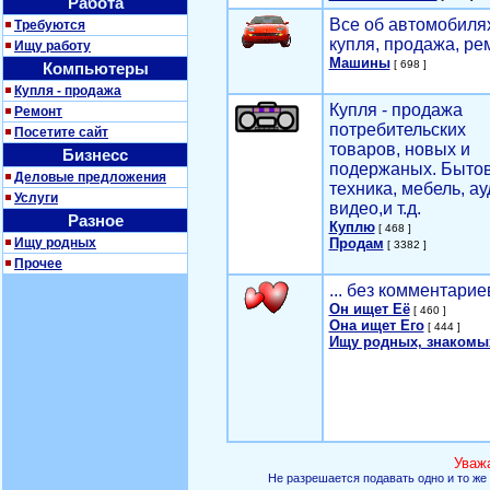
Работа
Все об автомобилях
Требуются
купля, продажа, ре
Ищу работу
Машины
[ 698 ]
Компьютеры
Купля - продажа
Купля - продажа
Ремонт
потребительских
Посетите сайт
товаров, новых и
Бизнесс
подержаных. Быто
Деловые предложения
техника, мебель, ау
Услуги
видео,и т.д.
Разное
Куплю
[ 468 ]
Ищу родных
Продам
[ 3382 ]
Прочее
... без комментарие
Он ищет Её
[ 460 ]
Она ищет Его
[ 444 ]
Ищу родных, знакомы
Уваж
Не разрешается подавать одно и то же