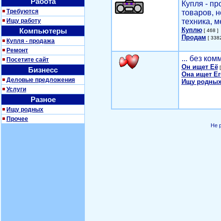
Работа
Купля - п
Требуются
товаров, 
Ищу работу
техника, м
Куплю
Компьютеры
[ 468 ]
Продам
[ 3382
Купля - продажа
Ремонт
... без ко
Посетите сайт
Он ищет Её
[
Бизнесс
Она ищет Ег
Деловые предложения
Ищу родных
Услуги
Разное
Ищу родных
Прочее
Не 