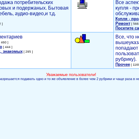
родажа потребительских
Все аспек
новых и подержаных. Бытовая
купля - п
ебель, аудио-видео,и т.д.
обслужива
Купля - пр
Ремонт
 ]
[ 566 
Посетите са
мментариев
Все, что н
вышеуказ
 460 ]
о
[ 444 ]
попадают 
, знакомых
[ 295 ]
пользоват
рубрику).
Прочее
[ 1169
Уважаемые пользователи!
разрешается подавать одно и то же объявление в более чем 2 рубрики и чаще раза в н