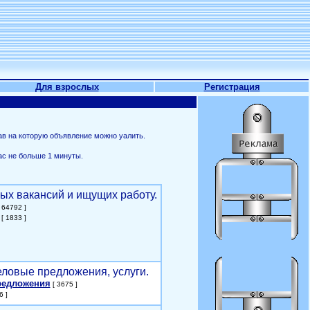
Для взрослых
Регистрация
ав на которую объявление можно уалить.
ас не больше 1 минуты.
ых вакансий и ищущих работу.
 64792 ]
[ 1833 ]
еловые предложения, услуги.
редложения
[ 3675 ]
6 ]