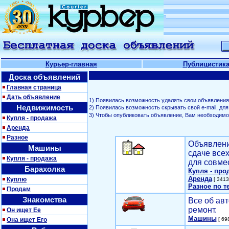
Курьер-главная
Публицистик
Доска объявлений
Главная страница
Дать объявление
1) Появилась возможность удалять свои объявления
Недвижимость
2) Появилась возможность скрывать свой е-mail, д
3) Чтобы опубликовать объявление, Вам необходим
Купля - продажа
Аренда
Разное
Объявлени
Машины
сдаче все
Купля - продажа
для совме
Барахолка
Купля - про
Аренда
Куплю
[ 3413
Разное по т
Продам
Знакомства
Все об авт
ремонт.
Он ищет Ее
Машины
Она ищет Его
[ 698