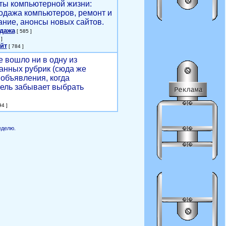
ты компьютерной жизни:
родажа компьютеров, ремонт и
ние, анонсы новых сайтов.
одажа
[ 585 ]
]
йт
[ 784 ]
е вошло ни в одну из
анных рубрик (сюда же
объявления, когда
ель забывает выбрать
4 ]
еделю.