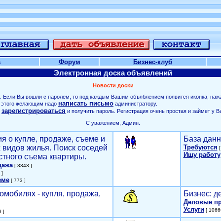
а
Форум
Бизнес-клуб
Электронная доска объявлений
Новости доски
. Если Вы вошли с паролем, то под каждым Вашим объяблением появится иконка, наж
написать письмо
ля этого желающим надо
администратору.
зарегистрироваться
о
и получить пароль. Регистрация очень простая и займет у В
С уважением, Админ.
я о купле, продаже, съеме и
База данн
х видов жилья. Поиск соседей
Требуются
[
Ищу работу
стного съема квартиры.
дажа
[ 3343 ]
 ]
еме
[ 773 ]
омобилях - купля, продажа,
Бизнес: д
Деловые п
Услуги
[ 1066
 ]