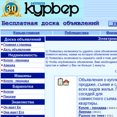
Курьер-главная
Публицистика
Фору
Электрон
Доска объявлений
Главная страница
Дать объявление
1) Появилась возможность удалять свои объявлени
Недвижимость
появится иконка, нажав на которую объявление можн
2) Появилась возможность скрывать свой е-mail, д
Купля - продажа
3) Чтобы опубликовать объявление, Вам необходим
Аренда
простая и займет у Вас не больше 1 минуты.
Разное
С
Машины
Объявления о купл
Купля - продажа
продаже, съеме и с
Барахолка
всех видов жилья. 
Куплю
соседей для
Продам
совместного съема
Знакомства
квартиры.
Он ищет Ее
Купля - продажа
[ 3343 ]
Аренда
Она ищет Его
[ 3413 ]
Разное по теме
[ 773 ]