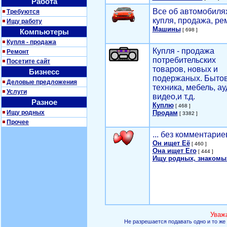
Работа
Все об автомобилях
Требуются
купля, продажа, ре
Ищу работу
Машины
[ 698 ]
Компьютеры
Купля - продажа
Купля - продажа
Ремонт
потребительских
Посетите сайт
товаров, новых и
Бизнесс
подержаных. Быто
Деловые предложения
техника, мебель, ау
Услуги
видео,и т.д.
Разное
Куплю
[ 468 ]
Ищу родных
Продам
[ 3382 ]
Прочее
... без комментарие
Он ищет Её
[ 460 ]
Она ищет Его
[ 444 ]
Ищу родных, знакомы
Уваж
Не разрешается подавать одно и то же