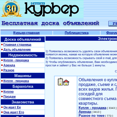
Курьер-главная
Публицистика
Фору
Электрон
Доска объявлений
Главная страница
Дать объявление
1) Появилась возможность удалять свои объявлени
Недвижимость
появится иконка, нажав на которую объявление можн
2) Появилась возможность скрывать свой е-mail, д
Купля - продажа
3) Чтобы опубликовать объявление, Вам необходим
Аренда
простая и займет у Вас не больше 1 минуты.
Разное
С
Машины
Объявления о купл
Купля - продажа
продаже, съеме и с
Барахолка
всех видов жилья. 
Куплю
соседей для
Продам
совместного съема
Знакомства
квартиры.
Он ищет Ее
Купля - продажа
[ 3343 ]
Аренда
Она ищет Его
[ 3413 ]
Разное по теме
[ 773 ]