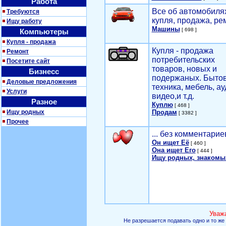
Работа
Все об автомобилях
Требуются
купля, продажа, ре
Ищу работу
Машины
[ 698 ]
Компьютеры
Купля - продажа
Купля - продажа
Ремонт
потребительских
Посетите сайт
товаров, новых и
Бизнесс
подержаных. Быто
Деловые предложения
техника, мебель, ау
Услуги
видео,и т.д.
Разное
Куплю
[ 468 ]
Ищу родных
Продам
[ 3382 ]
Прочее
... без комментарие
Он ищет Её
[ 460 ]
Она ищет Его
[ 444 ]
Ищу родных, знакомы
Уваж
Не разрешается подавать одно и то же