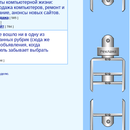
ты компьютерной жизни:
родажа компьютеров, ремонт и
ние, анонсы новых сайтов.
одажа
[ 585 ]
]
йт
[ 784 ]
е вошло ни в одну из
анных рубрик (сюда же
объявления, когда
ель забывает выбрать
4 ]
еделю.