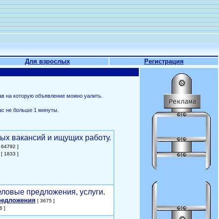
Для взрослых
Регистрация
ав на которую объявление можно уалить.
ас не больше 1 минуты.
ых вакансий и ищущих работу.
 64792 ]
[ 1833 ]
еловые предложения, услуги.
редложения
[ 3675 ]
6 ]