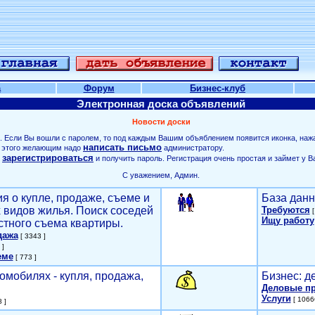
а
Форум
Бизнес-клуб
Электронная доска объявлений
Новости доски
. Если Вы вошли с паролем, то под каждым Вашим объяблением появится иконка, наж
написать письмо
ля этого желающим надо
администратору.
зарегистрироваться
о
и получить пароль. Регистрация очень простая и займет у В
С уважением, Админ.
я о купле, продаже, съеме и
База данн
х видов жилья. Поиск соседей
Требуются
[
Ищу работу
стного съема квартиры.
дажа
[ 3343 ]
 ]
еме
[ 773 ]
омобилях - купля, продажа,
Бизнес: д
Деловые п
Услуги
[ 1066
 ]