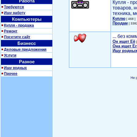
Работа
Купля - п
Требуются
товаров, 
Ищу работу
техника, м
Куплю
Компьютеры
[ 468 ]
Продам
[ 3382
Купля - продажа
Ремонт
... без ко
Посетите сайт
Он ищет Её
[
Бизнесс
Она ищет Ег
Деловые предложения
Ищу родных
Услуги
Разное
Ищу родных
Прочее
Не 