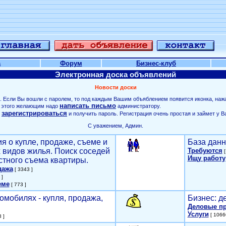
а
Форум
Бизнес-клуб
Электронная доска объявлений
Новости доски
. Если Вы вошли с паролем, то под каждым Вашим объяблением появится иконка, наж
написать письмо
ля этого желающим надо
администратору.
зарегистрироваться
о
и получить пароль. Регистрация очень простая и займет у В
С уважением, Админ.
я о купле, продаже, съеме и
База данн
х видов жилья. Поиск соседей
Требуются
[
Ищу работу
стного съема квартиры.
дажа
[ 3343 ]
 ]
еме
[ 773 ]
омобилях - купля, продажа,
Бизнес: д
Деловые п
Услуги
[ 1066
 ]