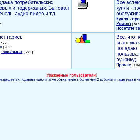
родажа потребительских
Все аспек
новых и подержаных. Бытовая
купля - п
ебель, аудио-видео,и т.д.
обслужива
Купля - пр
Ремонт
 ]
[ 566 
Посетите са
мментариев
Все, что н
вышеуказ
 460 ]
о
[ 444 ]
попадают 
, знакомых
[ 295 ]
пользоват
рубрику).
Прочее
[ 1169
Уважаемые пользователи!
разрешается подавать одно и то же объявление в более чем 2 рубрики и чаще раза в н