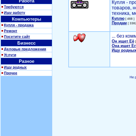
Работа
Купля - п
Требуются
товаров, 
Ищу работу
техника, м
Куплю
Компьютеры
[ 468 ]
Продам
[ 3382
Купля - продажа
Ремонт
... без ко
Посетите сайт
Он ищет Её
[
Бизнесс
Она ищет Ег
Деловые предложения
Ищу родных
Услуги
Разное
Ищу родных
Прочее
Не 