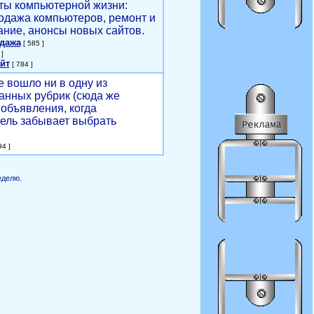
ты компьютерной жизни:
родажа компьютеров, ремонт и
ние, анонсы новых сайтов.
одажа
[ 585 ]
]
йт
[ 784 ]
е вошло ни в одну из
анных рубрик (сюда же
объявления, когда
ель забывает выбрать
4 ]
еделю.