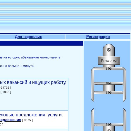
Для взрослых
Регистрация
ав на которую объявление можно уалить.
ас не больше 1 минуты.
ых вакансий и ищущих работу.
 64792 ]
[ 1833 ]
еловые предложения, услуги.
редложения
[ 3675 ]
6 ]