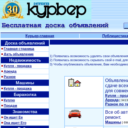
Курьер-главная
Публицистик
Доска объявлений
Главная страница
Дать объявление
1) Появилась возможность удалять свои объявления
Недвижимость
2) Появилась возможность скрывать свой е-mail, д
3) Чтобы опубликовать объявление, Вам необходим
Купля - продажа
Аренда
Разное
Объявлени
Машины
сдаче все
Купля - продажа
для совме
Барахолка
Купля - про
Аренда
Куплю
[ 3413
Разное по т
Продам
Знакомства
Все об авт
ремонт.
Он ищет Ее
Машины
Она ищет Его
[ 698