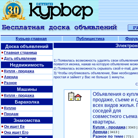
Курьер-главная
Публицистика
Фору
Электрон
Доска объявлений
Главная страница
Дать объявление
1) Появилась возможность удалять свои объявлени
Недвижимость
появится иконка, нажав на которую объявление можн
2) Появилась возможность скрывать свой е-mail, д
Купля - продажа
3) Чтобы опубликовать объявление, Вам необходим
Аренда
простая и займет у Вас не больше 1 минуты.
Разное
С
Машины
Объявления о купл
Купля - продажа
продаже, съеме и с
Барахолка
всех видов жилья. 
Куплю
соседей для
Продам
совместного съема
Знакомства
квартиры.
Он ищет Ее
Купля - продажа
[ 3343 ]
Аренда
Она ищет Его
[ 3413 ]
Разное по теме
[ 773 ]