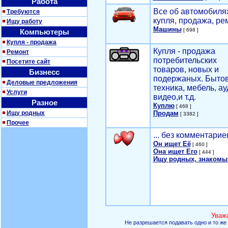
Работа
Все об автомобилях
Требуются
купля, продажа, ре
Ищу работу
Машины
[ 698 ]
Компьютеры
Купля - продажа
Купля - продажа
Ремонт
потребительских
Посетите сайт
товаров, новых и
Бизнесс
подержаных. Быто
Деловые предложения
техника, мебель, ау
Услуги
видео,и т.д.
Разное
Куплю
[ 468 ]
Ищу родных
Продам
[ 3382 ]
Прочее
... без комментарие
Он ищет Её
[ 460 ]
Она ищет Его
[ 444 ]
Ищу родных, знакомы
Уваж
Не разрешается подавать одно и то же