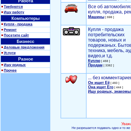
Работа
Все об автомобилях
Требуются
купля, продажа, ре
Ищу работу
Машины
[ 698 ]
Компьютеры
Купля - продажа
Купля - продажа
Ремонт
потребительских
Посетите сайт
товаров, новых и
Бизнесс
подержаных. Быто
Деловые предложения
техника, мебель, ау
Услуги
видео,и т.д.
Разное
Куплю
[ 468 ]
Ищу родных
Продам
[ 3382 ]
Прочее
... без комментарие
Он ищет Её
[ 460 ]
Она ищет Его
[ 444 ]
Ищу родных, знакомы
Уваж
Не разрешается подавать одно и то же