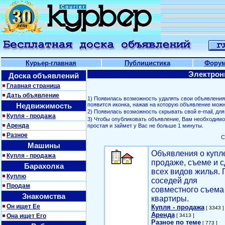
Курьер-главная
Публицистика
Фору
Электрон
Доска объявлений
Главная страница
Дать объявление
1) Появилась возможность удалять свои объявлени
Недвижимость
появится иконка, нажав на которую объявление можн
2) Появилась возможность скрывать свой е-mail, д
Купля - продажа
3) Чтобы опубликовать объявление, Вам необходим
Аренда
простая и займет у Вас не больше 1 минуты.
Разное
С
Машины
Объявления о купл
Купля - продажа
продаже, съеме и с
Барахолка
всех видов жилья. 
Куплю
соседей для
Продам
совместного съема
Знакомства
квартиры.
Он ищет Ее
Купля - продажа
[ 3343 ]
Аренда
Она ищет Его
[ 3413 ]
Разное по теме
[ 773 ]