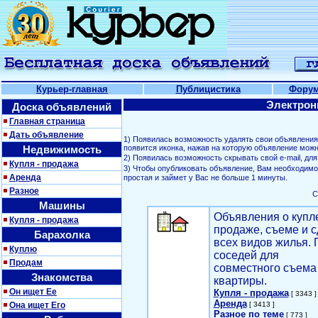
Курьер-главная
Публицистика
Фору
Электрон
Доска объявлений
Главная страница
Дать объявление
1) Появилась возможность удалять свои объявлени
Недвижимость
появится иконка, нажав на которую объявление можн
2) Появилась возможность скрывать свой е-mail, д
Купля - продажа
3) Чтобы опубликовать объявление, Вам необходим
Аренда
простая и займет у Вас не больше 1 минуты.
Разное
С
Машины
Объявления о купл
Купля - продажа
продаже, съеме и с
Барахолка
всех видов жилья. 
Куплю
соседей для
Продам
совместного съема
Знакомства
квартиры.
Он ищет Ее
Купля - продажа
[ 3343 ]
Аренда
Она ищет Его
[ 3413 ]
Разное по теме
[ 773 ]