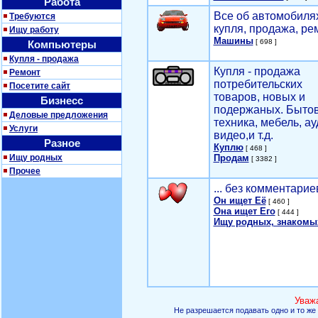
Работа
Все об автомобилях
Требуются
купля, продажа, ре
Ищу работу
Машины
[ 698 ]
Компьютеры
Купля - продажа
Купля - продажа
Ремонт
потребительских
Посетите сайт
товаров, новых и
Бизнесс
подержаных. Быто
Деловые предложения
техника, мебель, ау
Услуги
видео,и т.д.
Разное
Куплю
[ 468 ]
Ищу родных
Продам
[ 3382 ]
Прочее
... без комментарие
Он ищет Её
[ 460 ]
Она ищет Его
[ 444 ]
Ищу родных, знакомы
Уваж
Не разрешается подавать одно и то же