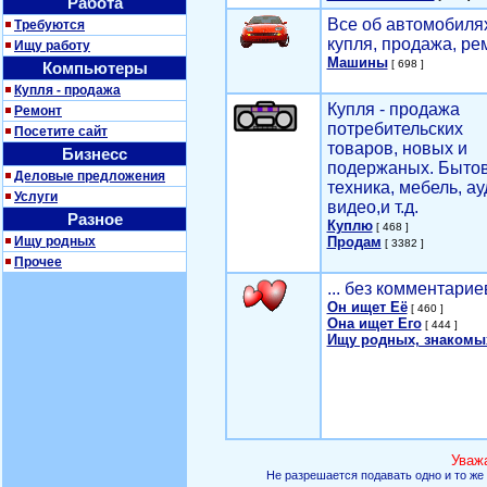
Работа
Все об автомобилях
Требуются
купля, продажа, ре
Ищу работу
Машины
[ 698 ]
Компьютеры
Купля - продажа
Купля - продажа
Ремонт
потребительских
Посетите сайт
товаров, новых и
Бизнесс
подержаных. Быто
Деловые предложения
техника, мебель, ау
Услуги
видео,и т.д.
Разное
Куплю
[ 468 ]
Ищу родных
Продам
[ 3382 ]
Прочее
... без комментарие
Он ищет Её
[ 460 ]
Она ищет Его
[ 444 ]
Ищу родных, знакомы
Уваж
Не разрешается подавать одно и то же