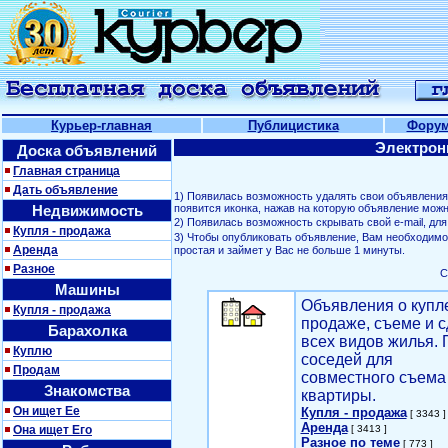
Курьер-главная
Публицистика
Фору
Электрон
Доска объявлений
Главная страница
Дать объявление
1) Появилась возможность удалять свои объявлени
Недвижимость
появится иконка, нажав на которую объявление можн
2) Появилась возможность скрывать свой е-mail, д
Купля - продажа
3) Чтобы опубликовать объявление, Вам необходим
Аренда
простая и займет у Вас не больше 1 минуты.
Разное
С
Машины
Объявления о купл
Купля - продажа
продаже, съеме и с
Барахолка
всех видов жилья. 
Куплю
соседей для
Продам
совместного съема
Знакомства
квартиры.
Он ищет Ее
Купля - продажа
[ 3343 ]
Аренда
Она ищет Его
[ 3413 ]
Разное по теме
[ 773 ]