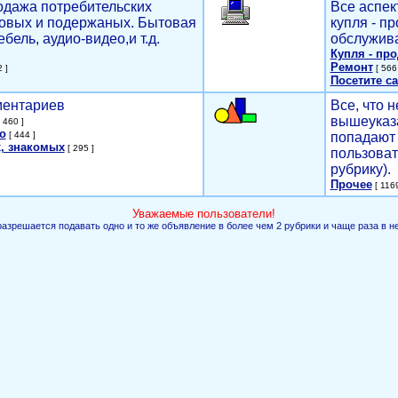
родажа потребительских
Все аспек
новых и подержаных. Бытовая
купля - п
ебель, аудио-видео,и т.д.
обслужива
Купля - пр
Ремонт
 ]
[ 566 
Посетите са
мментариев
Все, что н
вышеуказ
 460 ]
о
[ 444 ]
попадают 
, знакомых
[ 295 ]
пользоват
рубрику).
Прочее
[ 1169
Уважаемые пользователи!
разрешается подавать одно и то же объявление в более чем 2 рубрики и чаще раза в н