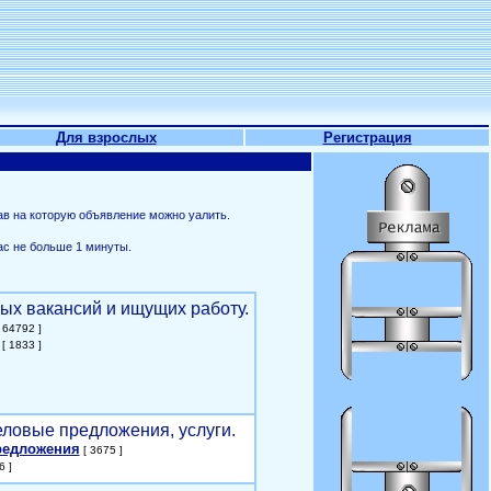
Для взрослых
Регистрация
ав на которую объявление можно уалить.
ас не больше 1 минуты.
ых вакансий и ищущих работу.
 64792 ]
[ 1833 ]
еловые предложения, услуги.
редложения
[ 3675 ]
6 ]