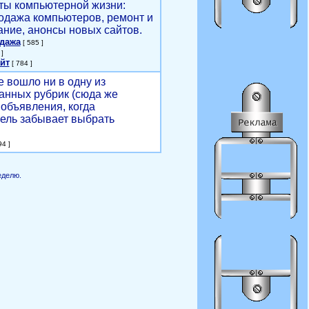
ты компьютерной жизни:
родажа компьютеров, ремонт и
ние, анонсы новых сайтов.
одажа
[ 585 ]
]
йт
[ 784 ]
е вошло ни в одну из
анных рубрик (сюда же
объявления, когда
ель забывает выбрать
4 ]
еделю.