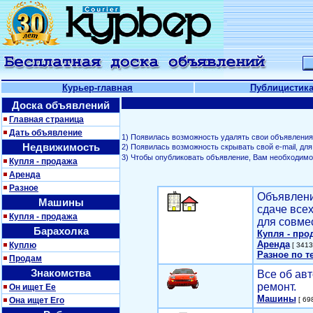
Курьер-главная
Публицистик
Доска объявлений
Главная страница
Дать объявление
1) Появилась возможность удалять свои объявления
Недвижимость
2) Появилась возможность скрывать свой е-mail, д
3) Чтобы опубликовать объявление, Вам необходим
Купля - продажа
Аренда
Разное
Объявлени
Машины
сдаче все
Купля - продажа
для совме
Барахолка
Купля - про
Аренда
Куплю
[ 3413
Разное по т
Продам
Знакомства
Все об авт
ремонт.
Он ищет Ее
Машины
Она ищет Его
[ 698