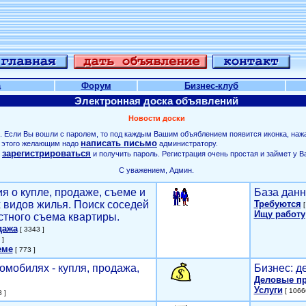
а
Форум
Бизнес-клуб
Электронная доска объявлений
Новости доски
. Если Вы вошли с паролем, то под каждым Вашим объяблением появится иконка, наж
написать письмо
ля этого желающим надо
администратору.
зарегистрироваться
о
и получить пароль. Регистрация очень простая и займет у В
С уважением, Админ.
я о купле, продаже, съеме и
База данн
х видов жилья. Поиск соседей
Требуются
[
Ищу работу
стного съема квартиры.
дажа
[ 3343 ]
 ]
еме
[ 773 ]
омобилях - купля, продажа,
Бизнес: д
Деловые п
Услуги
[ 1066
 ]