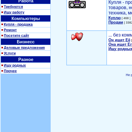
Работа
Купля - п
Требуются
товаров, 
Ищу работу
техника, м
Куплю
Компьютеры
[ 468 ]
Продам
[ 3382
Купля - продажа
Ремонт
... без ко
Посетите сайт
Он ищет Её
[
Бизнесс
Она ищет Ег
Деловые предложения
Ищу родных
Услуги
Разное
Ищу родных
Прочее
Не 