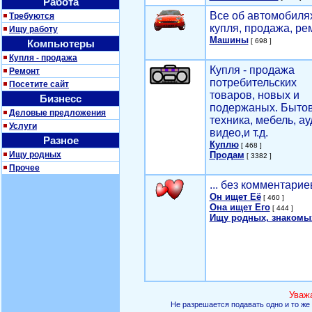
Работа
Все об автомобилях
Требуются
купля, продажа, ре
Ищу работу
Машины
[ 698 ]
Компьютеры
Купля - продажа
Купля - продажа
Ремонт
потребительских
Посетите сайт
товаров, новых и
Бизнесс
подержаных. Быто
Деловые предложения
техника, мебель, ау
Услуги
видео,и т.д.
Разное
Куплю
[ 468 ]
Ищу родных
Продам
[ 3382 ]
Прочее
... без комментарие
Он ищет Её
[ 460 ]
Она ищет Его
[ 444 ]
Ищу родных, знакомы
Уваж
Не разрешается подавать одно и то же