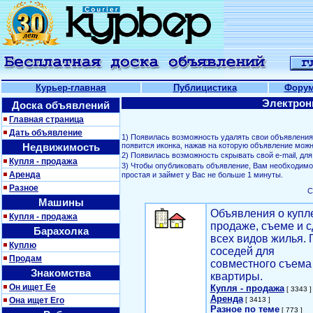
Курьер-главная
Публицистика
Фору
Электрон
Доска объявлений
Главная страница
Дать объявление
1) Появилась возможность удалять свои объявлени
Недвижимость
появится иконка, нажав на которую объявление можн
2) Появилась возможность скрывать свой е-mail, д
Купля - продажа
3) Чтобы опубликовать объявление, Вам необходим
Аренда
простая и займет у Вас не больше 1 минуты.
Разное
С
Машины
Объявления о купл
Купля - продажа
продаже, съеме и с
Барахолка
всех видов жилья. 
Куплю
соседей для
Продам
совместного съема
Знакомства
квартиры.
Он ищет Ее
Купля - продажа
[ 3343 ]
Аренда
Она ищет Его
[ 3413 ]
Разное по теме
[ 773 ]