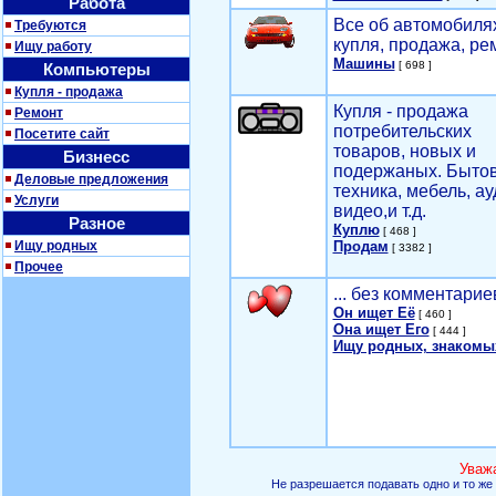
Работа
Все об автомобилях
Требуются
купля, продажа, ре
Ищу работу
Машины
[ 698 ]
Компьютеры
Купля - продажа
Купля - продажа
Ремонт
потребительских
Посетите сайт
товаров, новых и
Бизнесс
подержаных. Быто
Деловые предложения
техника, мебель, ау
Услуги
видео,и т.д.
Разное
Куплю
[ 468 ]
Ищу родных
Продам
[ 3382 ]
Прочее
... без комментарие
Он ищет Её
[ 460 ]
Она ищет Его
[ 444 ]
Ищу родных, знакомы
Уваж
Не разрешается подавать одно и то же