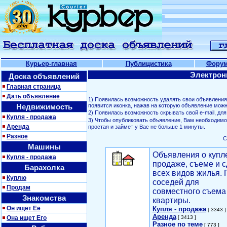
Курьер-главная
Публицистика
Фору
Электрон
Доска объявлений
Главная страница
Дать объявление
1) Появилась возможность удалять свои объявлени
Недвижимость
появится иконка, нажав на которую объявление можн
2) Появилась возможность скрывать свой е-mail, д
Купля - продажа
3) Чтобы опубликовать объявление, Вам необходим
Аренда
простая и займет у Вас не больше 1 минуты.
Разное
С
Машины
Объявления о купл
Купля - продажа
продаже, съеме и с
Барахолка
всех видов жилья. 
Куплю
соседей для
Продам
совместного съема
Знакомства
квартиры.
Он ищет Ее
Купля - продажа
[ 3343 ]
Аренда
Она ищет Его
[ 3413 ]
Разное по теме
[ 773 ]