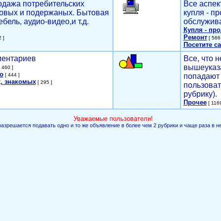
родажа потребительских
Все аспек
новых и подержаных. Бытовая
купля - п
ебель, аудио-видео,и т.д.
обслужива
Купля - пр
Ремонт
 ]
[ 566 
Посетите са
мментариев
Все, что н
вышеуказ
 460 ]
о
[ 444 ]
попадают 
, знакомых
[ 295 ]
пользоват
рубрику).
Прочее
[ 1169
Уважаемые пользователи!
разрешается подавать одно и то же объявление в более чем 2 рубрики и чаще раза в н