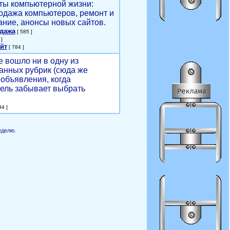
ты компьютерной жизни:
родажа компьютеров, ремонт и
ние, анонсы новых сайтов.
одажа
[ 585 ]
]
йт
[ 784 ]
е вошло ни в одну из
анных рубрик (сюда же
объявления, когда
ель забывает выбрать
4 ]
еделю.