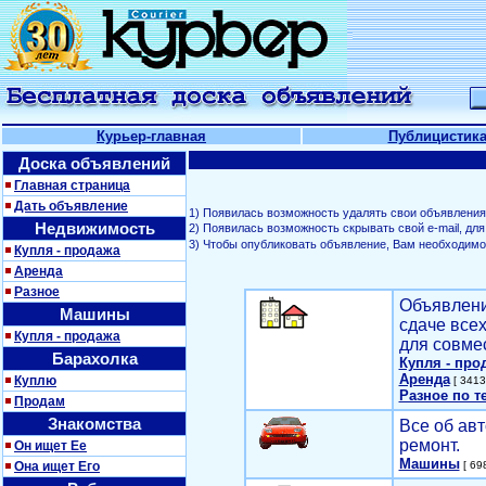
Курьер-главная
Публицистик
Доска объявлений
Главная страница
Дать объявление
1) Появилась возможность удалять свои объявления
Недвижимость
2) Появилась возможность скрывать свой е-mail, д
3) Чтобы опубликовать объявление, Вам необходим
Купля - продажа
Аренда
Разное
Объявлени
Машины
сдаче все
Купля - продажа
для совме
Барахолка
Купля - про
Аренда
Куплю
[ 3413
Разное по т
Продам
Знакомства
Все об авт
ремонт.
Он ищет Ее
Машины
Она ищет Его
[ 698