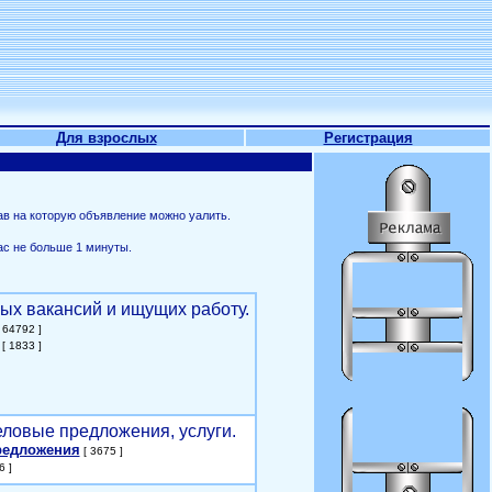
Для взрослых
Регистрация
ав на которую объявление можно уалить.
ас не больше 1 минуты.
ых вакансий и ищущих работу.
 64792 ]
[ 1833 ]
еловые предложения, услуги.
редложения
[ 3675 ]
6 ]