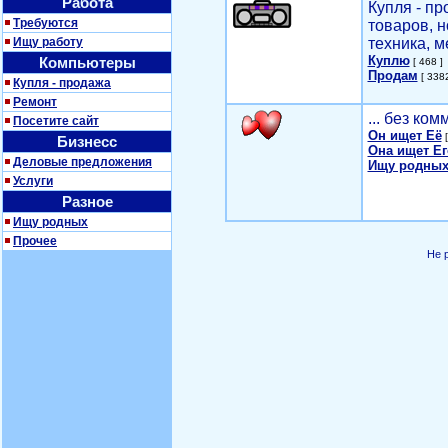
Работа
Купля - п
Требуются
товаров, 
Ищу работу
техника, м
Куплю
Компьютеры
[ 468 ]
Продам
[ 3382
Купля - продажа
Ремонт
... без ко
Посетите сайт
Он ищет Её
[
Бизнесс
Она ищет Ег
Деловые предложения
Ищу родных
Услуги
Разное
Ищу родных
Прочее
Не 