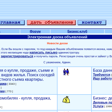
а
Форум
Бизнес-клуб
Электронная доска объявлений
Новости доски
. Если Вы вошли с паролем, то под каждым Вашим объяблением появится иконка, наж
написать письмо
ля этого желающим надо
администратору.
зарегистрироваться
о
и получить пароль. Регистрация очень простая и займет у В
С уважением, Админ.
я о купле, продаже, съеме и
База данн
х видов жилья. Поиск соседей
Требуются
[
Ищу работу
стного съема квартиры.
дажа
[ 3343 ]
 ]
еме
[ 773 ]
омобилях - купля, продажа,
Бизнес: д
Деловые п
Услуги
[ 1066
 ]