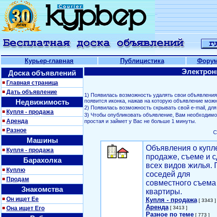
Курьер-главная
Публицистика
Фору
Электрон
Доска объявлений
Главная страница
Дать объявление
1) Появилась возможность удалять свои объявлени
Недвижимость
появится иконка, нажав на которую объявление можн
2) Появилась возможность скрывать свой е-mail, д
Купля - продажа
3) Чтобы опубликовать объявление, Вам необходим
Аренда
простая и займет у Вас не больше 1 минуты.
Разное
С
Машины
Объявления о купл
Купля - продажа
продаже, съеме и с
Барахолка
всех видов жилья. 
Куплю
соседей для
Продам
совместного съема
Знакомства
квартиры.
Он ищет Ее
Купля - продажа
[ 3343 ]
Аренда
Она ищет Его
[ 3413 ]
Разное по теме
[ 773 ]