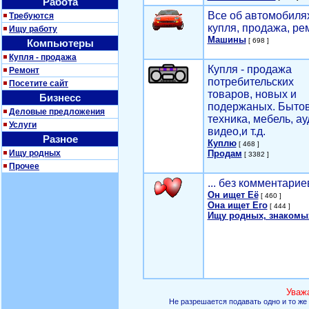
Работа
Все об автомобилях
Требуются
купля, продажа, ре
Ищу работу
Машины
[ 698 ]
Компьютеры
Купля - продажа
Купля - продажа
Ремонт
потребительских
Посетите сайт
товаров, новых и
Бизнесс
подержаных. Быто
Деловые предложения
техника, мебель, ау
Услуги
видео,и т.д.
Разное
Куплю
[ 468 ]
Ищу родных
Продам
[ 3382 ]
Прочее
... без комментарие
Он ищет Её
[ 460 ]
Она ищет Его
[ 444 ]
Ищу родных, знакомы
Уваж
Не разрешается подавать одно и то же