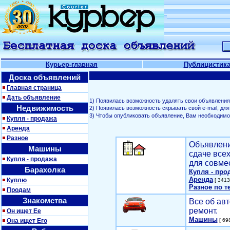
Курьер-главная
Публицистик
Доска объявлений
Главная страница
Дать объявление
1) Появилась возможность удалять свои объявления
Недвижимость
2) Появилась возможность скрывать свой е-mail, д
3) Чтобы опубликовать объявление, Вам необходим
Купля - продажа
Аренда
Разное
Объявлени
Машины
сдаче все
Купля - продажа
для совме
Барахолка
Купля - про
Аренда
Куплю
[ 3413
Разное по т
Продам
Знакомства
Все об авт
ремонт.
Он ищет Ее
Машины
Она ищет Его
[ 698