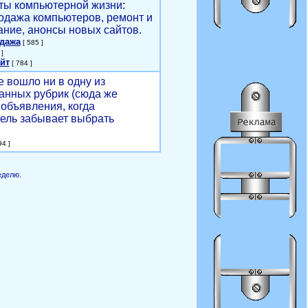
ты компьютерной жизни:
родажа компьютеров, ремонт и
ние, анонсы новых сайтов.
одажа
[ 585 ]
]
йт
[ 784 ]
е вошло ни в одну из
анных рубрик (сюда же
объявления, когда
ель забывает выбрать
4 ]
еделю.