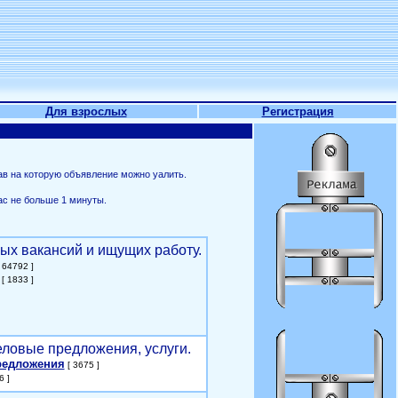
Для взрослых
Регистрация
ав на которую объявление можно уалить.
ас не больше 1 минуты.
ых вакансий и ищущих работу.
 64792 ]
[ 1833 ]
еловые предложения, услуги.
редложения
[ 3675 ]
6 ]