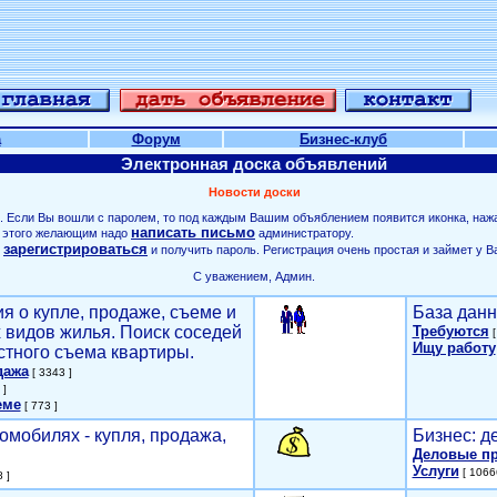
а
Форум
Бизнес-клуб
Электронная доска объявлений
Новости доски
. Если Вы вошли с паролем, то под каждым Вашим объяблением появится иконка, наж
написать письмо
ля этого желающим надо
администратору.
зарегистрироваться
о
и получить пароль. Регистрация очень простая и займет у В
С уважением, Админ.
я о купле, продаже, съеме и
База данн
х видов жилья. Поиск соседей
Требуются
[
Ищу работу
стного съема квартиры.
дажа
[ 3343 ]
 ]
еме
[ 773 ]
омобилях - купля, продажа,
Бизнес: д
Деловые п
Услуги
[ 1066
 ]