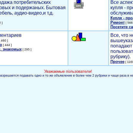
родажа потребительских
Все аспек
новых и подержаных. Бытовая
купля - п
ебель, аудио-видео,и т.д.
обслужива
Купля - пр
Ремонт
 ]
[ 566 
Посетите са
мментариев
Все, что н
вышеуказ
 460 ]
о
[ 444 ]
попадают 
, знакомых
[ 295 ]
пользоват
рубрику).
Прочее
[ 1169
Уважаемые пользователи!
разрешается подавать одно и то же объявление в более чем 2 рубрики и чаще раза в н