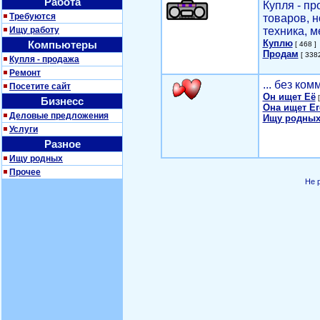
Работа
Купля - п
Требуются
товаров, 
Ищу работу
техника, м
Куплю
Компьютеры
[ 468 ]
Продам
[ 3382
Купля - продажа
Ремонт
... без ко
Посетите сайт
Он ищет Её
[
Бизнесс
Она ищет Ег
Деловые предложения
Ищу родных
Услуги
Разное
Ищу родных
Прочее
Не 